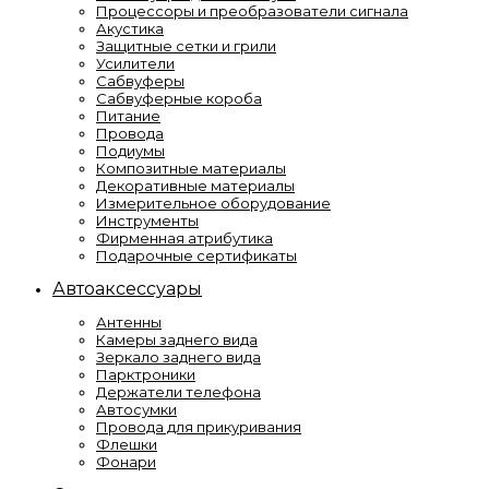
Процессоры и преобразователи сигнала
Акустика
Защитные сетки и грили
Усилители
Сабвуферы
Сабвуферные короба
Питание
Провода
Подиумы
Композитные материалы
Декоративные материалы
Измерительное оборудование
Инструменты
Фирменная атрибутика
Подарочные сертификаты
Автоаксессуары
Антенны
Камеры заднего вида
Зеркало заднего вида
Парктроники
Держатели телефона
Автосумки
Провода для прикуривания
Флешки
Фонари