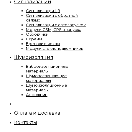
Сигнализации
Сигнализации ЦЗ
Сигнализации с обратной
связью
Сигнализации с автозапуском
Модули GSM, GPS и запуска
Обходчики
Сирены
Брелоки и чехлы
Модули стеклоподьемников
Шумоизоляция
Виброизоляционные
материалы
Шумопоглащающие
материаллы
Шумоизоляционные
материалы
Антискрип
Оплата и доставка
Контакты