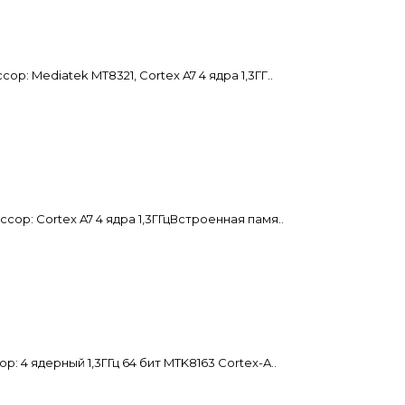
 Mediatek MT8321, Cortex A7 4 ядра 1,3ГГ..
р: Cortex A7 4 ядра 1,3ГГцВстроенная памя..
4 ядерный 1,3ГГц 64 бит MTK8163 Cortex-A..