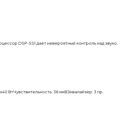
ор DSP-SS1 дает невероятный контроль над звуко..
 ВтЧувствительность: 36 мкВЭквалайзер: 3 пр..