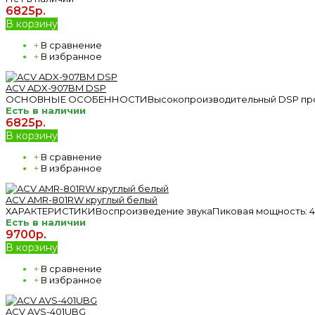
6825р.
В корзину
+
В сравнение
+
В избранное
ACV ADX-907BM DSP
ОСНОВНЫЕ ОСОБЕННОСТИВысокопроизводительный DSP процесс
Есть в наличии
6825р.
В корзину
+
В сравнение
+
В избранное
ACV AMR-801RW круглый белый
ХАРАКТЕРИСТИКИВоспроизведение звукаПиковая мощность: 4x40
Есть в наличии
9700р.
В корзину
+
В сравнение
+
В избранное
ACV AVS-401UBG