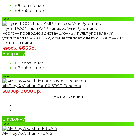
+
В сравнение
+
В избранное
Sale
Пульт РCONT для AMP Panacea V4 и Pyromania
Рcont — проводной дистанционный пульт управления
усилителя DA-80.6DSP, осуществляет следующие функци..
Нет в наличии
4655р.
4900р.
В корзину
+
В сравнение
+
В избранное
Sale
AMP by A.Vakhtin DA-80.6DSP Panacea
30900р.
30900р.
Нет в наличии
В корзину
Sale
AMP by A.Vakhtin FRUA-5