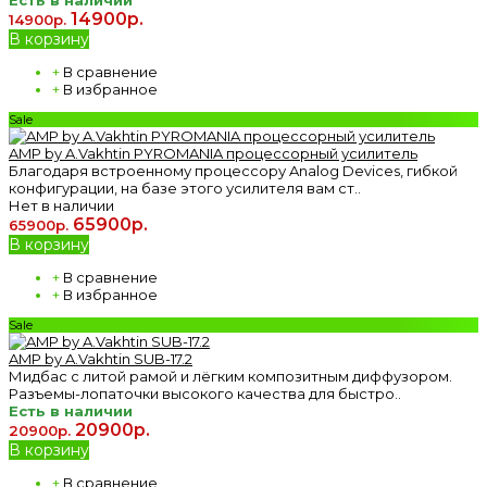
14900р.
14900р.
В корзину
+
В сравнение
+
В избранное
Sale
AMP by A.Vakhtin PYROMANIA процессорный усилитель
Благодаря встроенному процессору Analog Devices, гибкой
конфигурации, на базе этого усилителя вам ст..
Нет в наличии
65900р.
65900р.
В корзину
+
В сравнение
+
В избранное
Sale
AMP by A.Vakhtin SUB-17.2
Мидбас с литой рамой и лёгким композитным диффузором.
Разъемы-лопаточки высокого качества для быстро..
Есть в наличии
20900р.
20900р.
В корзину
+
В сравнение