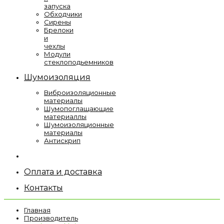
запуска
Обходчики
Сирены
Брелоки
и
чехлы
Модули
стеклоподьемников
Шумоизоляция
Виброизоляционные
материалы
Шумопоглащающие
материаллы
Шумоизоляционные
материалы
Антискрип
Оплата и доставка
Контакты
Главная
Производитель