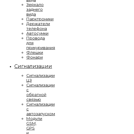
Зеркало
заднего
вида
Парктроники
Держатели
телефона
Автосумки
Провода
для
прикуривания
Флешки
Фонари
Сигнализации
Сигнализации
ЦЗ
Сигнализации
с
обратной
связью
Сигнализации
с
автозапуском
Модули
GSM,
GPS
и