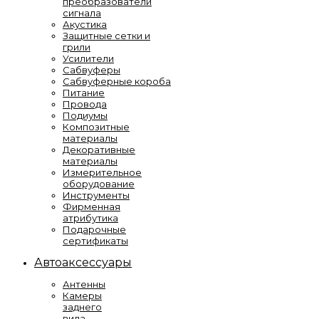
преобразователи
сигнала
Акустика
Защитные сетки и
грили
Усилители
Сабвуферы
Сабвуферные короба
Питание
Провода
Подиумы
Композитные
материалы
Декоративные
материалы
Измерительное
оборудование
Инструменты
Фирменная
атрибутика
Подарочные
сертификаты
Автоаксессуары
Антенны
Камеры
заднего
вида