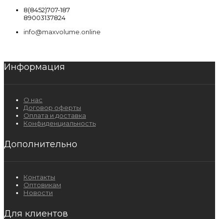
8(8452)707-187
89003137824
info@maxvolume.online
Информация
О нас
Договор оферты
Оплата и доставка
Конфиденциальность
Дополнительно
Контакты
Оптовикам
Новости
Для клиентов