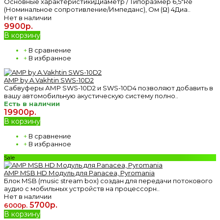
Основные характеристикиДиаметр / Типоразмер 6,5"Re
(Номинальное сопротивление/Импеданс), Ом (Ω) 4Диа..
Нет в наличии
9900р.
В корзину
+
В сравнение
+
В избранное
AMP by A.Vakhtin SWS-10D2
Сабвуферы АМР SWS-10D2 и SWS-10D4 позволяют добавить в
вашу автомобильную акустическую систему полно..
Есть в наличии
19900р.
В корзину
+
В сравнение
+
В избранное
Sale
AMP MSB HD Модуль для Panacea, Pyromania
Блок MSB (music stream box) создан для передачи потокового
аудио с мобильных устройств на процессорн..
Нет в наличии
5700р.
6000р.
В корзину