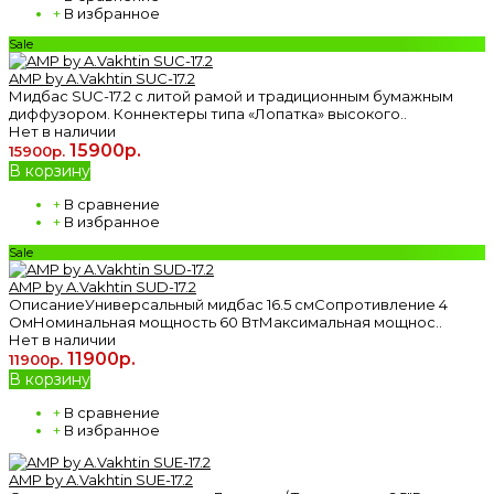
+
В избранное
Sale
AMP by A.Vakhtin SUC-17.2
Мидбас SUC-17.2 с литой рамой и традиционным бумажным
диффузором. Коннектеры типа «Лопатка» высокого..
Нет в наличии
15900р.
15900р.
В корзину
+
В сравнение
+
В избранное
Sale
AMP by A.Vakhtin SUD-17.2
ОписаниеУниверсальный мидбас 16.5 смСопротивление 4
ОмНоминальная мощность 60 ВтМаксимальная мощнос..
Нет в наличии
11900р.
11900р.
В корзину
+
В сравнение
+
В избранное
AMP by A.Vakhtin SUE-17.2