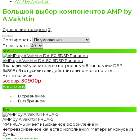
AMP by A.Vakhtin
Большой выбор компонентов AMP by
A.Vakhtin
Сравнение товаров (0)
Сортировать:
Показывать:
Sale
AMP by A.Vakhtin DA-80.6DSP Panacea
6 канальный усилитель со встроенным 8 канальным DSP
6х80Вт.Этот усилитель действительно может стать ..
Нет в наличии
30900р.
30900р.
В корзину
+
В сравнение
+
В избранное
Sale
AMP by A.Vakhtin FRUA-5
MP FRUA-5 имеет изысканное оформление и
непревзойденное качество исполнения. Материал конуса из
бума..
Есть в наличии