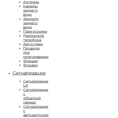
Антенны
Камеры
заднего
вида
Зеркало
заднего
вида
Парктроники
Держатели
телефона
Автосумки
Провода
для
прикуривания
Флешки
Фонари
Сигнализации
Сигнализации
ЦЗ
Сигнализации
с
обратной
связью
Сигнализации
с
автозапуском