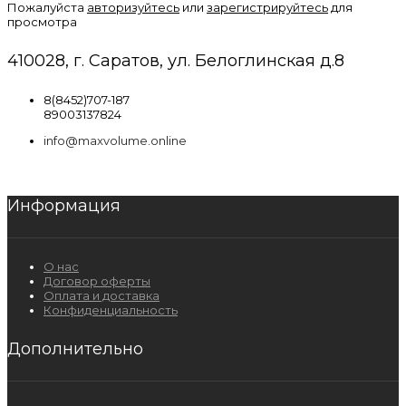
Пожалуйста
авторизуйтесь
или
зарегистрируйтесь
для
просмотра
410028, г. Саратов, ул. Белоглинская д.8
8(8452)707-187
89003137824
info@maxvolume.online
Информация
О нас
Договор оферты
Оплата и доставка
Конфиденциальность
Дополнительно