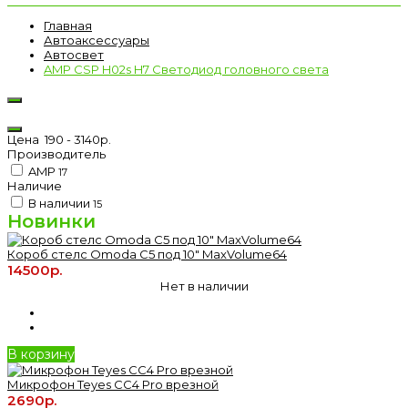
Главная
Автоаксессуары
Автосвет
AMP CSP H02s H7 Светодиод головного света
Цена
190
-
3140
р.
Производитель
AMP
17
Наличие
В наличии
15
Новинки
Короб стелс Omoda C5 под 10" MaxVolume64
14500р.
Нет в наличии
В корзину
Микрофон Teyes CC4 Pro врезной
2690р.