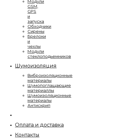
Модули
GSM,
GPS
и
запуска
Обходчики
Сирены
Брелоки
и
чехлы
Модули
стеклоподьемников
Шумоизоляция
Виброизоляционные
материалы
Шумопоглащающие
материаллы
Шумоизоляционные
материалы
Антискрип
Оплата и доставка
Контакты