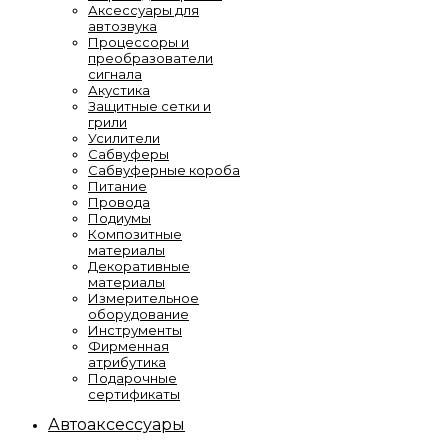
Аксессуары для
автозвука
Процессоры и
преобразователи
сигнала
Акустика
Защитные сетки и
грили
Усилители
Сабвуферы
Сабвуферные короба
Питание
Провода
Подиумы
Композитные
материалы
Декоративные
материалы
Измерительное
оборудование
Инструменты
Фирменная
атрибутика
Подарочные
сертификаты
Автоаксессуары