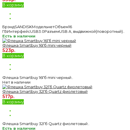
В корзину
БрэндSANDISKМодельнетОбъем16
ГБИнтерфейсUSB3.0РазъемUSB А, выдвижной(поворотный)..
Есть в наличии
Флешка Smartbuy 16Гб mini черный
523р.
В корзину
Флешка Smartbuy 16Гб mini черный..
Нет в наличии
Флешка Smartbuy 32Гб Quartz фиолетовый
517р.
В корзину
Флешка Smartbuy 32Гб Quartz фиолетовый..
Есть в наличии