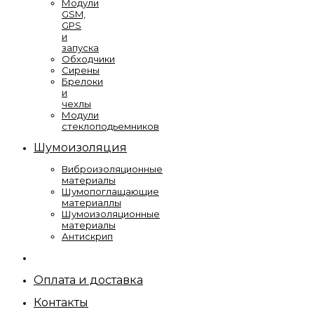
Модули
GSM,
GPS
и
запуска
Обходчики
Сирены
Брелоки
и
чехлы
Модули
стеклоподьемников
Шумоизоляция
Виброизоляционные
материалы
Шумопоглащающие
материаллы
Шумоизоляционные
материалы
Антискрип
Оплата и доставка
Контакты