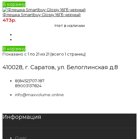
В корзину
Флешка Smartbuy Glossy 16Гб черный
473р.
Нет в наличии
В корзину
Показано с 1 по 21 из 21 (всего 1 страниц)
410028, г. Саратов, ул. Белоглинская д.8
8(8452)707-187
89003137824
info@maxvolume.online
Информация
О нас