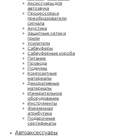
Аксессуары для
автозвука
Процессоры и
преобразователи
сигнала
Акустика
Защитные сетки и
грили
Усилители
Сабвуферы
Сабвуферные короба
Питание
Провода
Подиумы
Композитные
материалы
Декоративные
материалы
Измерительное
оборудование
Инструменты
Фирменная
атрибутика
Подарочные
сертификаты
Автоаксессуары