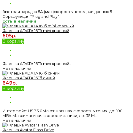
быстрая зарядка 5А (мах)скорость передачи данных 5
Gbpsфункция "Plug and Play"..
Есть в наличии
Флешка ADATA 16Гб mini красный
605р.
В корзину
Флешка ADATA 16Гб mini красный..
Нет в наличии
Флешка ADATA 16Гб синий
649р.
В корзину
Интерфейс: USB3.0Максимальная скорость чтения, до: 100
МБ/сМаксимальная скорость записи, до: 35 М..
Нет в наличии
Флешка Avatar Flash Drive