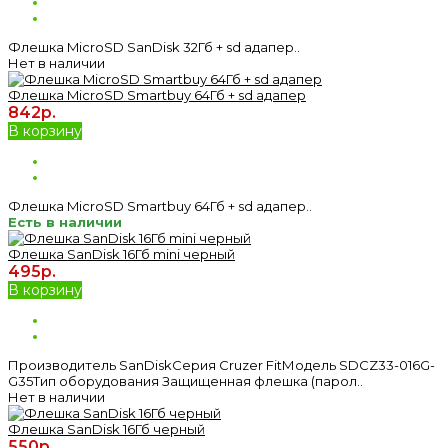
Флешка MicroSD SanDisk 32Гб + sd адапер..
Нет в наличии
Флешка MicroSD Smartbuy 64Гб + sd адапер
842р.
В корзину
Флешка MicroSD Smartbuy 64Гб + sd адапер..
Есть в наличии
Флешка SanDisk 16Гб mini черный
495р.
В корзину
Производитель SanDiskСерия Cruzer FitМодель SDCZ33-016G-
G35Тип оборудования Защищенная флешка (парол..
Нет в наличии
Флешка SanDisk 16Гб черный
550р.