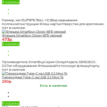
В корзину
Размер, мм 55,6*18*8,7Вес, г12,5Вид закрывания
КолпачокКонструкция Флеш-картыОтверстие для крепления..
Нет в наличии
Флешка Smartbuy Glossy 16Гб черный
473р.
В корзину
Производитель SmartBuyСерия GlossyМодель SB16GBGS-
DGТип оборудования Флешканайти похожую флешкуКорпу..
Нет в наличии
Переходник Type-C на USB 3.2 Mivo T4
250р.
Есть в наличии
В корзину