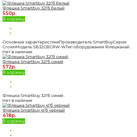
Флешка Smartbuy 32Гб белый
550р.
В корзину
Основные характеристикиПроизводитель SmartBuyСерия
CrownМодель SB32GBCRW-WТип оборудования Флешканай..
Нет в наличии
Флешка Smartbuy 32Гб синий
572р.
В корзину
Флешка Smartbuy 32Гб синий..
Нет в наличии
Флешка Smartbuy 4Гб черный
418р.
В корзину