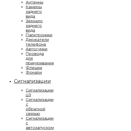
Антенны
Камеры
заднего
вида
Зеркало
заднего
вида
Парктроники
Держатели
телефона
Автосумки
Провода
для
прикуривания
Флешки
Фонари
Сигнализации
Сигнализации
ЦЗ
Сигнализации
с
обратной
связью
Сигнализации
с
автозапуском