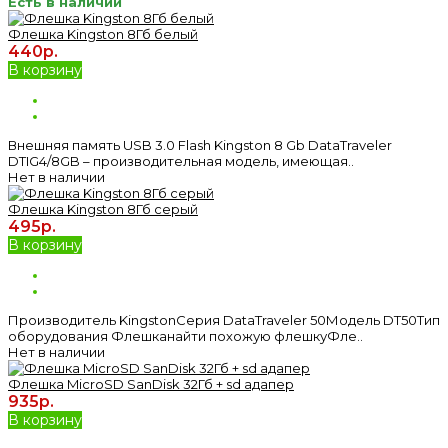
Есть в наличии
Флешка Kingston 8Гб белый
440р.
В корзину
Внешняя память USB 3.0 Flash Kingston 8 Gb DataTraveler
DTIG4/8GB – производительная модель, имеющая..
Нет в наличии
Флешка Kingston 8Гб серый
495р.
В корзину
Производитель KingstonСерия DataTraveler 50Модель DT50Тип
оборудования Флешканайти похожую флешкуФле..
Нет в наличии
Флешка MicroSD SanDisk 32Гб + sd адапер
935р.
В корзину