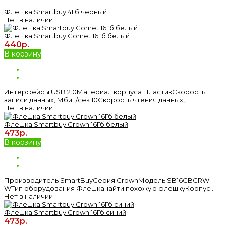
Флешка Smartbuy 4Гб черный..
Нет в наличии
Флешка Smartbuy Comet 16Гб белый
440р.
В корзину
Интерфейсы USB 2.0Материал корпуса ПластикСкорость
записи данных, Мбит/сек 10Скорость чтения данных,..
Нет в наличии
Флешка Smartbuy Crown 16Гб белый
473р.
В корзину
Производитель SmartBuyСерия CrownМодель SB16GBCRW-
WТип оборудования Флешканайти похожую флешкуКорпус..
Нет в наличии
Флешка Smartbuy Crown 16Гб синий
473р.