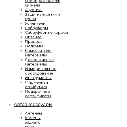
преобразователи
сигнала
Акустика
Защитные сетки и
грили
Усилители
Сабвуферы
Сабвуферные короба
Питание
Провода
Подиумы
Композитные
материалы
Декоративные
материалы
Измерительное
оборудование
Инструменты
Фирменная
атрибутика
Подарочные
сертификаты
Автоаксессуары
Антенны
Камеры
заднего
вида