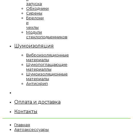
запуска
Обходчики
Сирены
Брелоки
и
чехлы
Модули
стеклоподьемников
Шумоизоляция
Виброизоляционные
материалы
Шумопоглащающие
материаллы
Шумоизоляционные
материалы
Антискрип
Оплата и доставка
Контакты
Главная
Автоаксессуары