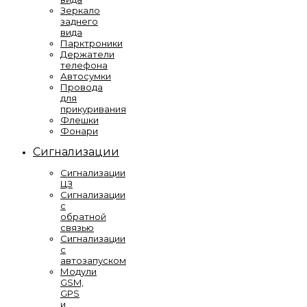
Зеркало
заднего
вида
Парктроники
Держатели
телефона
Автосумки
Провода
для
прикуривания
Флешки
Фонари
Сигнализации
Сигнализации
ЦЗ
Сигнализации
с
обратной
связью
Сигнализации
с
автозапуском
Модули
GSM,
GPS
и