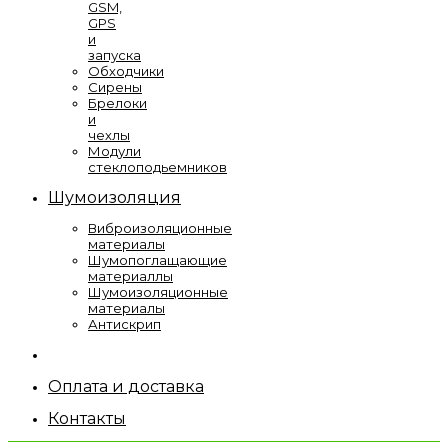
GSM,
GPS
и
запуска
Обходчики
Сирены
Брелоки
и
чехлы
Модули
стеклоподьемников
Шумоизоляция
Виброизоляционные
материалы
Шумопоглащающие
материаллы
Шумоизоляционные
материалы
Антискрип
Оплата и доставка
Контакты