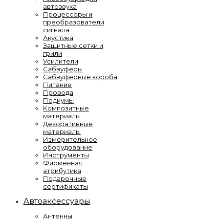
автозвука
Процессоры и
преобразователи
сигнала
Акустика
Защитные сетки и
грили
Усилители
Сабвуферы
Сабвуферные короба
Питание
Провода
Подиумы
Композитные
материалы
Декоративные
материалы
Измерительное
оборудование
Инструменты
Фирменная
атрибутика
Подарочные
сертификаты
Автоаксессуары
Антенны