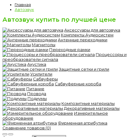
Главная
Автозвук
Автозвук купить по лучшей цене
Аксессуары для автозвука
Комплекты Аудиосистем
Антенные переходники
Магнитолы
Переходные рамки
Процессоры и
преобразователи сигнала
Акустика
Защитные сетки и грили
Усилители
Сабвуферы
Сабвуферные короба
Питание
Провода
Подиумы
Композитные материалы
Декоративные материалы
Измерительное
оборудование
Фирменная атрибутика
Сравнение товаров (0)