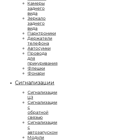
Камеры
заднего
вида
Зеркало
заднего
вида
Парктроники
Держатели
телефона
Автосумки
Провода
для
прикуривания
Флешки
Фонари
Сигнализации
Сигнализации
ЦЗ
Сигнализации
с
обратной
связью
Сигнализации
с
автозапуском
Модули