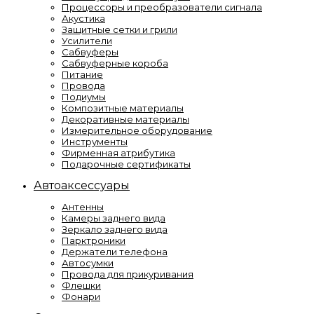
Процессоры и преобразователи сигнала
Акустика
Защитные сетки и грили
Усилители
Сабвуферы
Сабвуферные короба
Питание
Провода
Подиумы
Композитные материалы
Декоративные материалы
Измерительное оборудование
Инструменты
Фирменная атрибутика
Подарочные сертификаты
Автоаксессуары
Антенны
Камеры заднего вида
Зеркало заднего вида
Парктроники
Держатели телефона
Автосумки
Провода для прикуривания
Флешки
Фонари