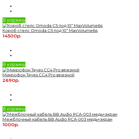
В корзину
Короб стелс Omoda C5 под 10" MaxVolume64
14500р.
В корзину
Микрофон Teyes CC4 Pro врезной
2690р.
В корзину
Межблочный кабель BB Audio RCA-003 медь+экран
1000р.