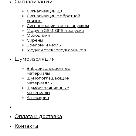
Сигнализации
Сигнализации ЦЗ
Сигнализации с обратной
связью
Сигнализации с автозапуском
Модули GSM, GPS и запуска
Обходчики
Сирены
Брелоки и чехлы
Модули стеклоподьемников
Шумоизоляция
Виброизоляционные
материалы
Шумопоглащающие
материаллы
Шумоизоляционные
материалы
Антискрип
Оплата и доставка
Контакты