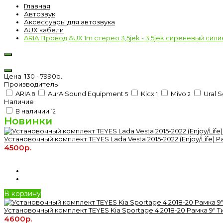
Главная
Автозвук
Аксессуары для автозвука
AUX кабели
ARIA Провод AUX 1m стерео 3,5jek - 3,5jek сиреневый сили
Цена
130
-
7990
р.
Производитель
ARIA
AurA Sound Equipment
Kicx
Mivo
Ural 
8
5
1
2
Наличие
В наличии
12
Новинки
Установочный комплект TEYES Lada Vesta 2015-2022 (Enjoy/Life) Р
4500р.
В корзину
Установочный комплект TEYES Kia Sportage 4 2018-20 Рамка 9" Т
4600р.