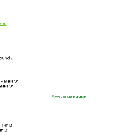
кон
Sound
2
амка 9"
Есть в наличии
ип B