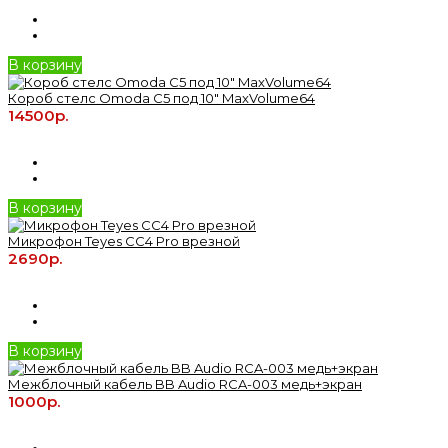
В корзину
Короб стелс Omoda C5 под 10" MaxVolume64
14500р.
В корзину
Микрофон Teyes CC4 Pro врезной
2690р.
В корзину
Межблочный кабель BB Audio RCA-003 медь+экран
1000р.