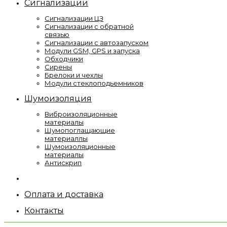
Сигнализации
Сигнализации ЦЗ
Сигнализации с обратной
связью
Сигнализации с автозапуском
Модули GSM, GPS и запуска
Обходчики
Сирены
Брелоки и чехлы
Модули стеклоподьемников
Шумоизоляция
Виброизоляционные
материалы
Шумопоглащающие
материаллы
Шумоизоляционные
материалы
Антискрип
Оплата и доставка
Контакты