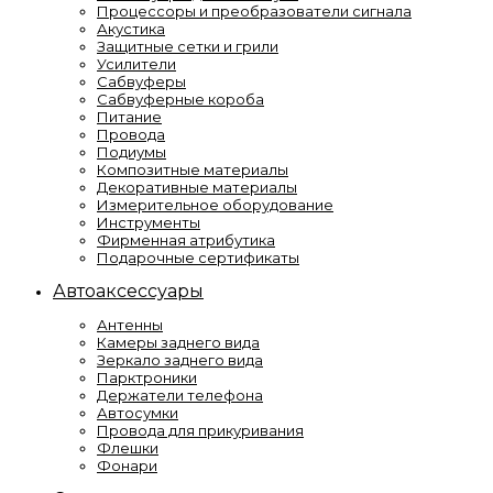
Процессоры и преобразователи сигнала
Акустика
Защитные сетки и грили
Усилители
Сабвуферы
Сабвуферные короба
Питание
Провода
Подиумы
Композитные материалы
Декоративные материалы
Измерительное оборудование
Инструменты
Фирменная атрибутика
Подарочные сертификаты
Автоаксессуары
Антенны
Камеры заднего вида
Зеркало заднего вида
Парктроники
Держатели телефона
Автосумки
Провода для прикуривания
Флешки
Фонари