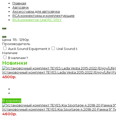
Главная
Автозвук
Аксессуары для автозвука
RCA коннекторы и комплектующие
RCA коннектор Ural RC-01SY
Цена
115
-
1290
р.
Производитель
AurA Sound Equipment
Ural Sound
9
5
Наличие
В наличии
7
Новинки
Установочный комплект TEYES Lada Vesta 2015-2022 (Enjoy/Life) Р
4500р.
В корзину
Установочный комплект TEYES Kia Sportage 4 2018-20 Рамка 9" Т
4600р.