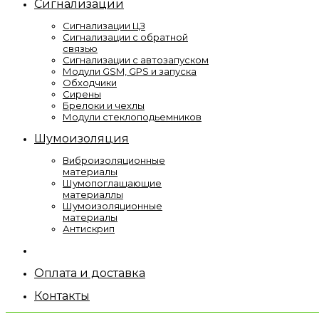
Сигнализации
Сигнализации ЦЗ
Сигнализации с обратной
связью
Сигнализации с автозапуском
Модули GSM, GPS и запуска
Обходчики
Сирены
Брелоки и чехлы
Модули стеклоподьемников
Шумоизоляция
Виброизоляционные
материалы
Шумопоглащающие
материаллы
Шумоизоляционные
материалы
Антискрип
Оплата и доставка
Контакты