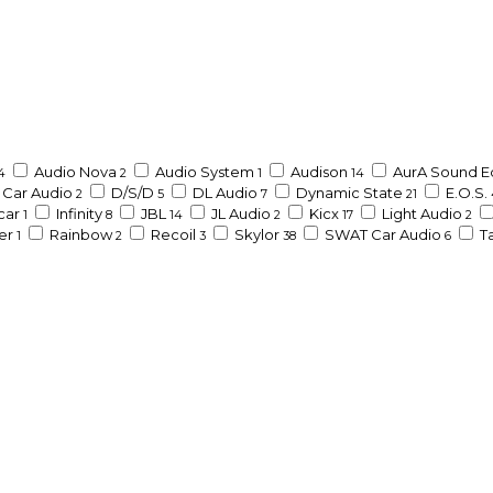
Audio Nova
Audio System
Audison
AurA Sound 
4
2
1
14
l Car Audio
D/S/D
DL Audio
Dynamic State
E.O.S.
2
5
7
21
car
Infinity
JBL
JL Audio
Kicx
Light Audio
1
8
14
2
17
2
er
Rainbow
Recoil
Skylor
SWAT Car Audio
T
1
2
3
38
6