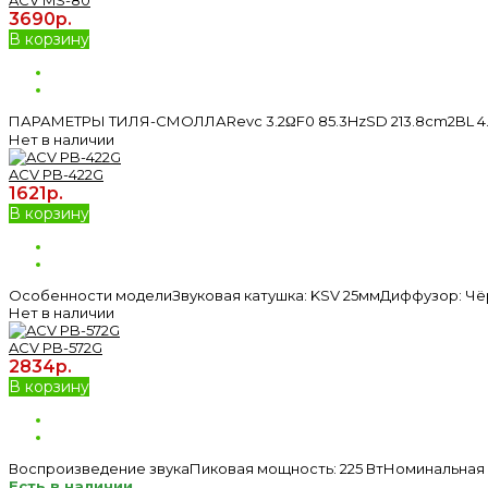
3690р.
В корзину
ПАРАМЕТРЫ ТИЛЯ-СМОЛЛАRevc 3.2ΩF0 85.3HzSD 213.8cm2BL 4.7 T
Нет в наличии
ACV PB-422G
1621р.
В корзину
Особенности моделиЗвуковая катушка: KSV 25ммДиффузор: Чё
Нет в наличии
ACV PB-572G
2834р.
В корзину
Воспроизведение звукаПиковая мощность: 225 ВтНоминальная мо
Есть в наличии