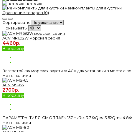
Твитеры
Ремкомплекты для акустики
Сравнение товаров (0)
Сортировать:
Показывать:
ACV MR692W морская серия
4460р.
В корзину
Влагостойкая морская акустика ACV для установки в места с пов
Нет в наличии
ACV MS-65
2700р.
В корзину
ПАРАМЕТРЫ ТИЛЯ-СМОЛЛАFs: 137 HzRe: 3.7 ΩQes: 3.52Qms: 4.84Qts: 
Нет в наличии
ACV MS-80