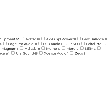
Equipment
Avatar
AZ-13 Spl Power
Best Balance
63
20
18
19
Edge Pro Audio
ESB Audio
EXSO
Faital Pro
4
18
1
1
1
Magnum
Md.Lab
Momo
Morel
MRM
1
18
19
7
3
akara
Ural Sound
Xcelsus Audio
Zeus
1
65
1
5