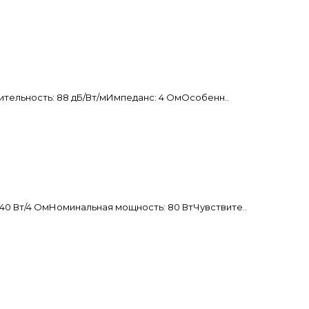
тельность: 88 дБ/Вт/мИмпеданс: 4 ОмОсобенн..
 Вт/4 ОмНоминальная мощность: 80 ВтЧувствите..