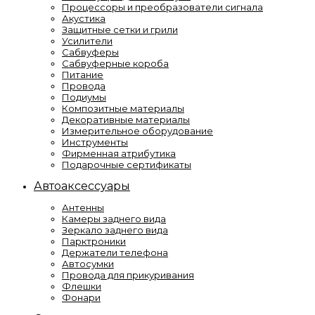
Процессоры и преобразователи сигнала
Акустика
Защитные сетки и грили
Усилители
Сабвуферы
Сабвуферные короба
Питание
Провода
Подиумы
Композитные материалы
Декоративные материалы
Измерительное оборудование
Инструменты
Фирменная атрибутика
Подарочные сертификаты
Автоаксессуары
Антенны
Камеры заднего вида
Зеркало заднего вида
Парктроники
Держатели телефона
Автосумки
Провода для прикуривания
Флешки
Фонари