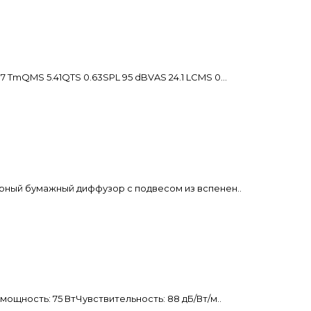
mQMS 5.41QTS 0.63SPL 95 dBVAS 24.1 LCMS 0...
рный бумажный диффузор с подвесом из вспенен..
щность: 75 ВтЧувствительность: 88 дБ/Вт/м..