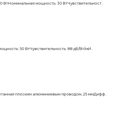
ВтНоминальная мощность: 30 ВтЧувствительност..
щность: 50 ВтЧувствительность: 88 дБ/Вт/мИ..
анная плоским алюминиевым проводом, 25 ммДифф..