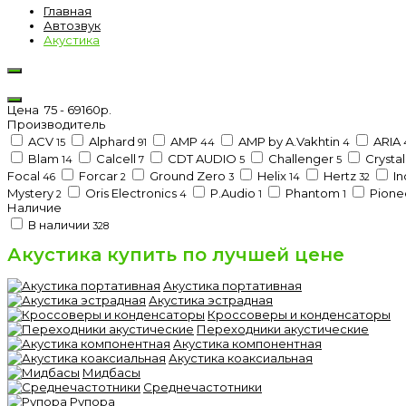
Главная
Автозвук
Акустика
Цена
75
-
69160
р.
Производитель
ACV
Alphard
AMP
AMP by A.Vakhtin
ARIA
15
91
44
4
Blam
Calcell
CDT AUDIO
Challenger
Crysta
14
7
5
5
Focal
Forcar
Ground Zero
Helix
Hertz
In
46
2
3
14
32
Mystery
Oris Electronics
P.Audio
Phantom
Pione
2
4
1
1
Наличие
В наличии
328
Акустика купить по лучшей цене
Акустика портативная
Акустика эстрадная
Кроссоверы и конденсаторы
Переходники акустические
Акустика компонентная
Акустика коаксиальная
Мидбасы
Среднечастотники
Рупора