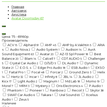
Главная
Автозвук
Акустика
Avatar Doomsday 67
Цена
75
-
69160
р.
Производитель
ACV
Alphard
AMP
AMP by A.Vakhtin
ARIA
15
91
45
5
Audio Nova
Audio System
Audison
AurA
4
2
1
14
Sound Equipment
Avatar
AZ-13 Spl Power
Best
63
20
18
Balance
Blam
Calcell
CDT AUDIO
Challenger
20
14
7
5
Crystal Car Audio
D/S/D
DL Audio
Dynamic
5
2
5
7
State
E.O.S.
Edge Pro Audio
ESB Audio
EXSO
21
4
18
1
Faital Pro
Focal
Forcar
Ground Zero
Helix
1
1
48
2
3
Hertz
Incar
Infinity
JBL
JL Audio
14
32
1
8
14
2
Kicx
Light Audio
Magnum
Md.Lab
Momo
17
2
1
18
19
Morel
MRM
Mystery
Oris Electronics
P.Audio
7
3
2
4
1
Phantom
Pioneer
Rainbow
Recoil
Skylor
1
1
2
3
38
SWAT Car Audio
Takara
Ural Sound
Xcelsus
6
1
65
Audio
Zeus
1
5
Наличие