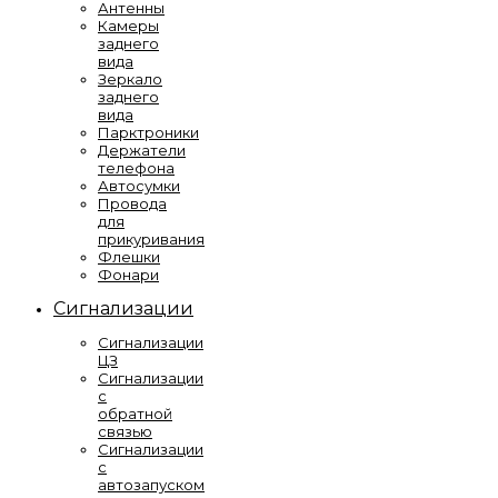
Антенны
Камеры
заднего
вида
Зеркало
заднего
вида
Парктроники
Держатели
телефона
Автосумки
Провода
для
прикуривания
Флешки
Фонари
Сигнализации
Сигнализации
ЦЗ
Сигнализации
с
обратной
связью
Сигнализации
с
автозапуском