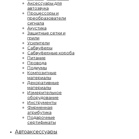
Аксессуары для
автозвука
Процессоры и
преобразователи
сигнала
Акустика
Защитные сетки и
грили
Усилители
Сабвуферы
Сабвуферные короба
Питание
Провода
Подиумы
Композитные
материалы
Декоративные
материалы
Измерительное
оборудование
Инструменты
Фирменная
атрибутика
Подарочные
сертификаты
Автоаксессуары