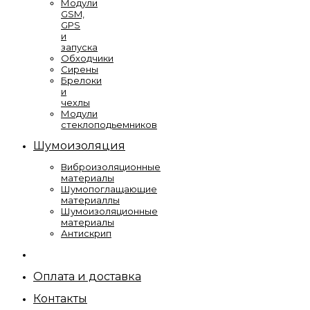
Модули
GSM,
GPS
и
запуска
Обходчики
Сирены
Брелоки
и
чехлы
Модули
стеклоподьемников
Шумоизоляция
Виброизоляционные
материалы
Шумопоглащающие
материаллы
Шумоизоляционные
материалы
Антискрип
Оплата и доставка
Контакты