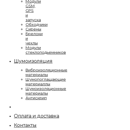
Модули
GSM,
GPS
и
запуска
Обходчики
Сирены
Брелоки
и
чехлы
Модули
стеклоподьемников
Шумоизоляция
Виброизоляционные
материалы
Шумопоглащающие
материаллы
Шумоизоляционные
материалы
Антискрип
Оплата и доставка
Контакты