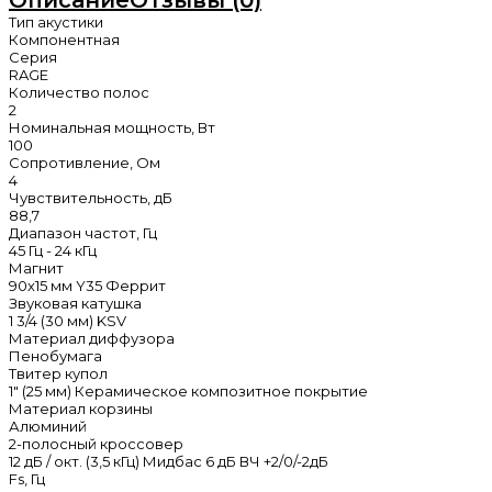
Тип акустики
Компонентная
Серия
RAGE
Количество полос
2
Номинальная мощность, Вт
100
Сопротивление, Ом
4
Чувствительность, дБ
88,7
Диапазон частот, Гц
45 Гц - 24 кГц
Магнит
90х15 мм Y35 Феррит
Звуковая катушка
1 3/4 (30 мм) KSV
Материал диффузора
Пенобумага
Твитер купол
1" (25 мм) Керамическое композитное покрытие
Материал корзины
Алюминий
2-полосный кроссовер
12 дБ / окт. (3,5 кГц) Мидбас 6 дБ ВЧ +2/0/-2дБ
Fs, Гц