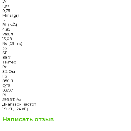
57
Qts
0,75
Mms (gr)
12
BL (N/A)
4,85
Vas, л
13,08
Re (Ohms)
3,7
SPL
88,7
Твитер
Re
3,2 Ом
FS
850 Гц
QTS
0,897
BL
595,5 Тл/м
Диапазон частот
1,9 кГц - 24 кГц
Написать отзыв