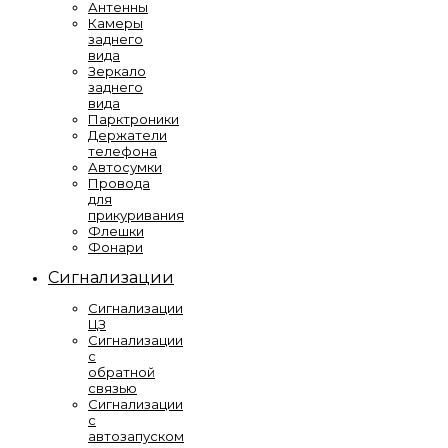
Антенны
Камеры
заднего
вида
Зеркало
заднего
вида
Парктроники
Держатели
телефона
Автосумки
Провода
для
прикуривания
Флешки
Фонари
Сигнализации
Сигнализации
ЦЗ
Сигнализации
с
обратной
связью
Сигнализации
с
автозапуском