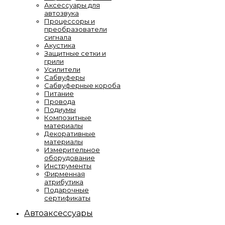
Аксессуары для
автозвука
Процессоры и
преобразователи
сигнала
Акустика
Защитные сетки и
грили
Усилители
Сабвуферы
Сабвуферные короба
Питание
Провода
Подиумы
Композитные
материалы
Декоративные
материалы
Измерительное
оборудование
Инструменты
Фирменная
атрибутика
Подарочные
сертификаты
Автоаксессуары