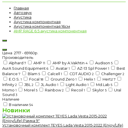
Главная
Автозвук
Акустика
Акустика компонентная
Акустика компонентная 16см
AMP RAGE 6.5 акустика компонентная
Цена
2717
-
69160
р.
Производитель
Alphard
AMP
AMP by A.Vakhtin
Audison
7
11
4
5
AurA Sound Equipment
Avatar
AZ-13 Spl Power
Best
6
1
1
Balance
Blam
Calcell
CDT AUDIO
Challenger
7
5
1
2
2
E.O.S.
Focal
Ground Zero
Helix
Hertz
1
18
1
1
7
Infinity
JBL
JL Audio
Light Audio
Md.Lab
2
2
1
1
5
Momo
Morel
Rainbow
Recoil
Skylor
Ural
1
5
2
1
5
Sound
3
Наличие
В наличии
54
Новинки
Установочный комплект TEYES Lada Vesta 2015-2022 (Enjoy/Life)