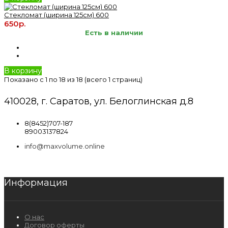
Стекломат (ширина 125см) 600
650р.
Есть в наличии
В корзину
Показано с 1 по 18 из 18 (всего 1 страниц)
410028, г. Саратов, ул. Белоглинская д.8
8(8452)707-187
89003137824
info@maxvolume.online
Информация
О нас
Договор оферты