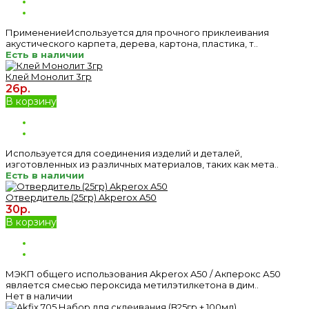
ПрименениеИспользуется для прочного приклеивания
акустического карпета, дерева, картона, пластика, т..
Есть в наличии
Клей Монолит 3гр
26р.
В корзину
Используется для соединения изделий и деталей,
изготовленных из различных материалов, таких как мета..
Есть в наличии
Отвердитель (25гр) Akperox A50
30р.
В корзину
МЭКП общего использования Akperox A50 / Акперокс А50
является смесью пероксида метилэтилкетона в дим..
Нет в наличии