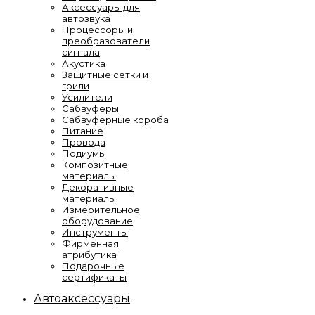
Аксессуары для
автозвука
Процессоры и
преобразователи
сигнала
Акустика
Защитные сетки и
грили
Усилители
Сабвуферы
Сабвуферные короба
Питание
Провода
Подиумы
Композитные
материалы
Декоративные
материалы
Измерительное
оборудование
Инструменты
Фирменная
атрибутика
Подарочные
сертификаты
Автоаксессуары