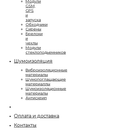
Модули
GSM,
GPS
и
запуска
Обходчики
Сирены
Брелоки
и
чехлы
Модули
стеклоподьемников
Шумоизоляция
Виброизоляционные
материалы
Шумопоглащающие
материаллы
Шумоизоляционные
материалы
Антискрип
Оплата и доставка
Контакты