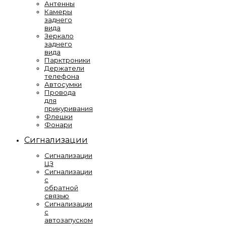
Антенны
Камеры
заднего
вида
Зеркало
заднего
вида
Парктроники
Держатели
телефона
Автосумки
Провода
для
прикуривания
Флешки
Фонари
Сигнализации
Сигнализации
ЦЗ
Сигнализации
с
обратной
связью
Сигнализации
с
автозапуском