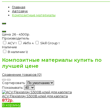
Главная
Автозвук
Композитные материалы
Цена
26
-
4500
р.
Производитель
ACV
Akfix
Skill Group
1
4
1
Наличие
В наличии
12
Композитные материалы купить по
лучшей цене
Сравнение товаров (0)
Сортировать:
Показывать:
ACV Flexispray S500B клей для карпета
872р.
В корзину