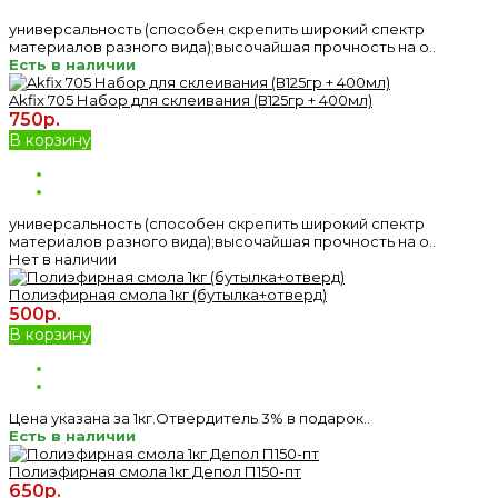
универсальность (способен скрепить широкий спектр
материалов разного вида);высочайшая прочность на о..
Есть в наличии
Akfix 705 Набор для склеивания (В125гр + 400мл)
750р.
В корзину
универсальность (способен скрепить широкий спектр
материалов разного вида);высочайшая прочность на о..
Нет в наличии
Полиэфирная смола 1кг (бутылка+отверд)
500р.
В корзину
Цена указана за 1кг.Отвердитель 3% в подарок..
Есть в наличии
Полиэфирная смола 1кг Депол П150-пт
650р.