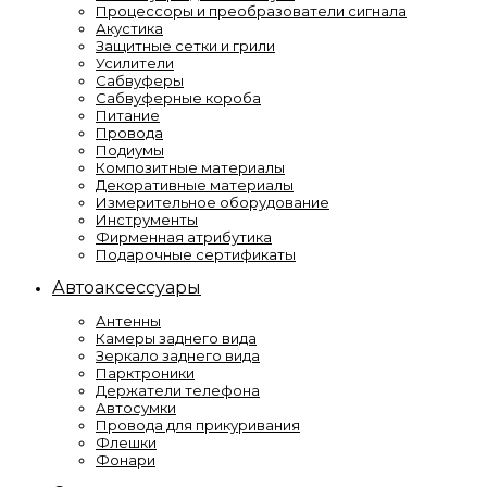
Процессоры и преобразователи сигнала
Акустика
Защитные сетки и грили
Усилители
Сабвуферы
Сабвуферные короба
Питание
Провода
Подиумы
Композитные материалы
Декоративные материалы
Измерительное оборудование
Инструменты
Фирменная атрибутика
Подарочные сертификаты
Автоаксессуары
Антенны
Камеры заднего вида
Зеркало заднего вида
Парктроники
Держатели телефона
Автосумки
Провода для прикуривания
Флешки
Фонари