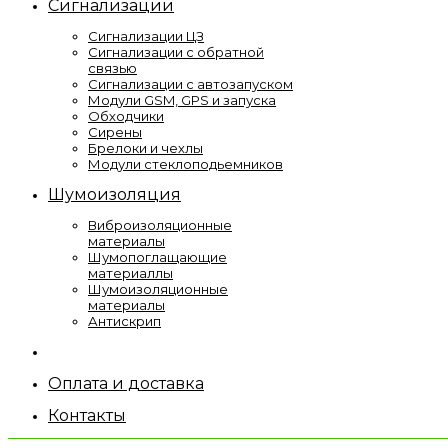
Сигнализации
Сигнализации ЦЗ
Сигнализации с обратной
связью
Сигнализации с автозапуском
Модули GSM, GPS и запуска
Обходчики
Сирены
Брелоки и чехлы
Модули стеклоподьемников
Шумоизоляция
Виброизоляционные
материалы
Шумопоглащающие
материаллы
Шумоизоляционные
материалы
Антискрип
Оплата и доставка
Контакты