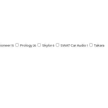
ioneer
Prology
Skylor
SWAT Car Audio
Takara
15
26
6
1