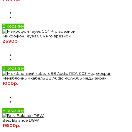
В корзину
Микрофон Teyes CC4 Pro врезной
2690р.
В корзину
Межблочный кабель BB Audio RCA-003 медь+экран
1000р.
В корзину
Best Balance D8W
19500р.