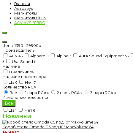
Главная
Автозвук
Магнитолы
Магнитолы 1DIN
ACV AVS-918BG
Цена
1390
-
29900
р.
Производитель
ACV
Alphard
Alpine
AurA Sound Equipment
43
11
3
53
Ural Sound
3
1
Наличие
В наличии
76
Наличие процессора
Да
Нет
0
7
Количество RCA
Все
1 пара RCA
2 пары RCA
3 пары RCA
0
7
0
Изменение подсветки
Все
Да
Нет
1
6
Новинки
Короб стелс Omoda C5 под 10" MaxVolume64
14500р.