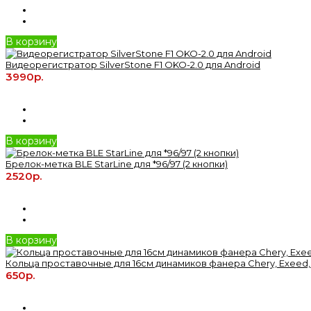
В корзину
Видеорегистратор SilverStone F1 OKO-2.0 для Android
3990р.
В корзину
Брелок-метка BLE StarLine для *96/97 (2 кнопки)
2520р.
В корзину
Кольца проставочные для 16см динамиков фанера Chery, Exeed,
650р.