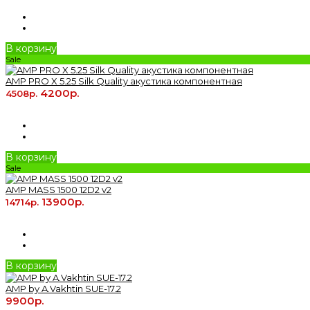
В корзину
Sale
AMP PRO X 5.25 Silk Quality акустика компонентная
4200р.
4508р.
В корзину
Sale
AMP MASS 1500 12D2 v2
13900р.
14714р.
В корзину
AMP by A.Vakhtin SUE-17.2
9900р.