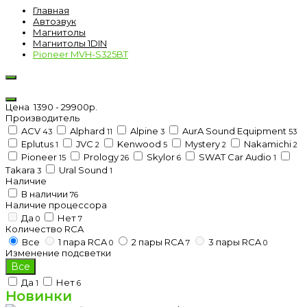
Главная
Автозвук
Магнитолы
Магнитолы 1DIN
Pioneer MVH-S325BT
Цена
1390
-
29900
р.
Производитель
ACV
Alphard
Alpine
AurA Sound Equipment
43
11
3
53
Eplutus
JVC
Kenwood
Mystery
Nakamichi
1
2
5
2
2
Pioneer
Prology
Skylor
SWAT Car Audio
15
26
6
1
Takara
Ural Sound
3
1
Наличие
В наличии
76
Наличие процессора
Да
Нет
0
7
Количество RCA
Все
1 пара RCA
2 пары RCA
3 пары RCA
0
7
0
Изменение подсветки
Все
Да
Нет
1
6
Новинки