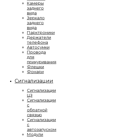
Камеры
заднего
вида
Зеркало
заднего
вида
Парктроники
Держатели
телефона
Автосумки
Провода
для
прикуривания
Флешки
Фонари
Сигнализации
Сигнализации
ЦЗ
Сигнализации
с
обратной
связью
Сигнализации
с
автозапуском
Модули