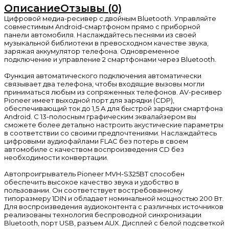
Описание
Отзывы (0)
Цифровой медиа-ресивер с двойным Bluetooth. Управляйте
совместимым Android-смартфоном прямо с приборной
панели автомобиля. Наслаждайтесь песнями из своей
музыкальной библиотеки в превосходном качестве звука,
заряжая аккумулятор телефона. Одновременное
подключение и управление 2 смартфонами через Bluetooth.
Функция автоматического подключения автоматически
связывает два телефона, чтобы входящие вызовы могли
приниматься любым из сопряженных телефонов. AV-ресивер
Pioneer имеет выходной порт для зарядки (CDP),
обеспечивающий ток до 1,5 А для быстрой зарядки смартфона
Android. С 13-полосным графическим эквалайзером вы
сможете более детально настроить акустические параметры
в соответствии со своими предпочтениями. Наслаждайтесь
цифровыми аудиофайлами FLAC без потерь в своем
автомобиле с качеством воспроизведения CD без
необходимости конвертации.
Автопроигрыватель Pioneer MVH-S325BT способен
обеспечить высокое качество звука и удобство в
пользовании. Он соответствует востребованному
типоразмеру 1DIN и обладает номинальной мощностью 200 Вт.
Для воспроизведения аудиоконтента с различных источников
реализованы технология беспроводной синхронизации
Bluetooth, порт USB, разъем AUX. Дисплей с белой подсветкой