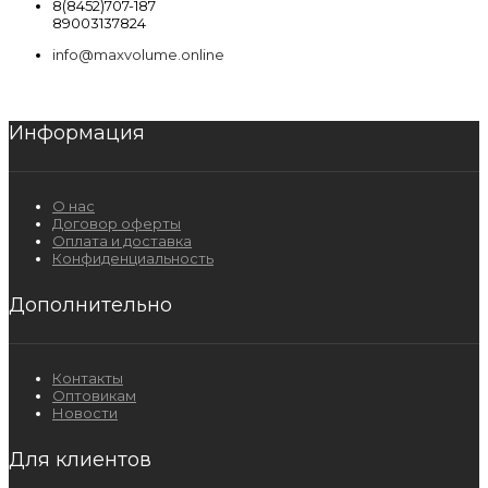
8(8452)707-187
89003137824
info@maxvolume.online
Информация
О нас
Договор оферты
Оплата и доставка
Конфиденциальность
Дополнительно
Контакты
Оптовикам
Новости
Для клиентов