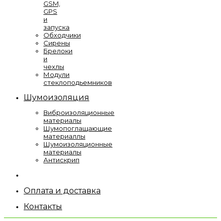
GSM,
GPS
и
запуска
Обходчики
Сирены
Брелоки
и
чехлы
Модули
стеклоподьемников
Шумоизоляция
Виброизоляционные
материалы
Шумопоглащающие
материаллы
Шумоизоляционные
материалы
Антискрип
Оплата и доставка
Контакты