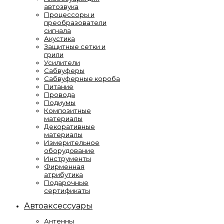
автозвука
Процессоры и
преобразователи
сигнала
Акустика
Защитные сетки и
грили
Усилители
Сабвуферы
Сабвуферные короба
Питание
Провода
Подиумы
Композитные
материалы
Декоративные
материалы
Измерительное
оборудование
Инструменты
Фирменная
атрибутика
Подарочные
сертификаты
Автоаксессуары
Антенны