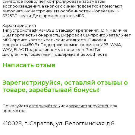
символов позволяет контролировать параметры
воспроизведения, а кнопки с синей подсветкой помогают
выполнять их настройку. Из особенностей Pioneer MVH-
S325BT – пульт ДУ и проигрыватель MP3.
Характеристики
Тип устройства:MP3+USB Стандарт крепления:1 DIN Наличие
USB порта:есть Тюнер:есть, цифровой CD-проигрыватель:нет
MP3-проигрыватель:есть Усилитель:есть Пиковая
мощность:4x50 Вт Поддерживаемые форматы:MP3, WMA,
WAV, FLAC Поддерживаемые носители:iPod Тип
дисплея:многоцветный Поддержка Bluetooth:есть
Написать отзыв
Зарегистрируйся, оставляй отзывы о
товаре, зарабатывай бонусы!
Пожалуйста
авторизуйтесь
или
зарегистрируйтесь
для
просмотра
410028, г. Саратов, ул. Белоглинская д.8