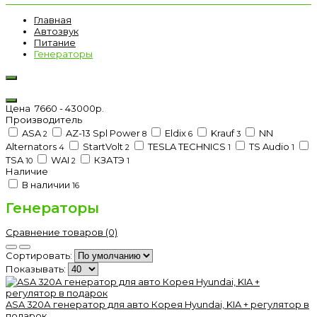
Главная
Автозвук
Питание
Генераторы
Цена
7660
-
43000
р.
Производитель
ASA
AZ-13 Spl Power
Eldix
Krauf
NN
2
8
6
3
Alternators
StartVolt
TESLA TECHNICS
TS Audio
4
2
1
1
TSA
WAI
КЗАТЭ
10
2
1
Наличие
В наличии
16
Генераторы
Сравнение товаров (0)
Сортировать:
Показывать:
ASA 320А генератор для авто Корея Hyundai, KIA + регулятор в
подарок