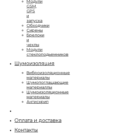
Модули
GSM,
GPS
и
запуска
Обходчики
Сирены
Брелоки
и
чехлы
Модули
стеклоподьемников
Шумоизоляция
Виброизоляционные
материалы
Шумопоглащающие
материаллы
Шумоизоляционные
материалы
Антискрип
Оплата и доставка
Контакты