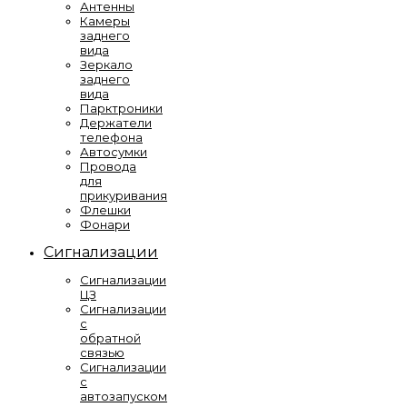
Антенны
Камеры
заднего
вида
Зеркало
заднего
вида
Парктроники
Держатели
телефона
Автосумки
Провода
для
прикуривания
Флешки
Фонари
Сигнализации
Сигнализации
ЦЗ
Сигнализации
с
обратной
связью
Сигнализации
с
автозапуском