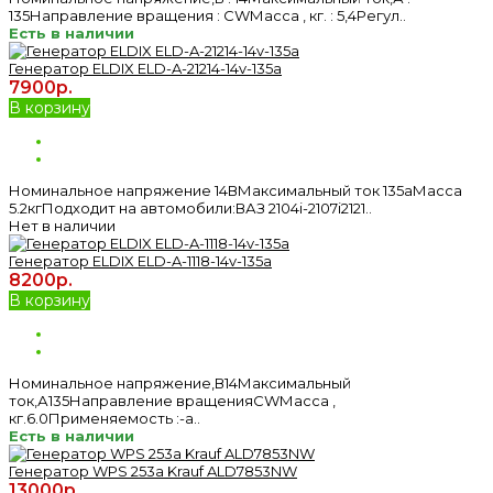
135Направление вращения : CWМасса , кг. : 5,4Регул..
Есть в наличии
Генератор ELDIX ELD-A-21214-14v-135a
7900р.
В корзину
Номинальное напряжение 14ВМаксимальный ток 135аМасса
5.2кгПодходит на автомобили:ВАЗ 2104i-2107i2121..
Нет в наличии
Генератор ELDIX ELD-A-1118-14v-135a
8200р.
В корзину
Номинальное напряжение,В14Максимальный
ток,А135Направление вращенияCWМасса ,
кг.6.0Применяемость :-а..
Есть в наличии
Генератор WPS 253а Krauf ALD7853NW
13000р.