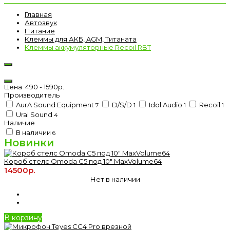
Главная
Автозвук
Питание
Клеммы для АКБ, AGM, Титаната
Клеммы аккумуляторные Recoil RBT
Цена
490
-
1590
р.
Производитель
AurA Sound Equipment
D/S/D
Idol Audio
Recoil
7
1
1
1
Ural Sound
4
Наличие
В наличии
6
Новинки
Короб стелс Omoda C5 под 10" MaxVolume64
14500р.
Нет в наличии
В корзину