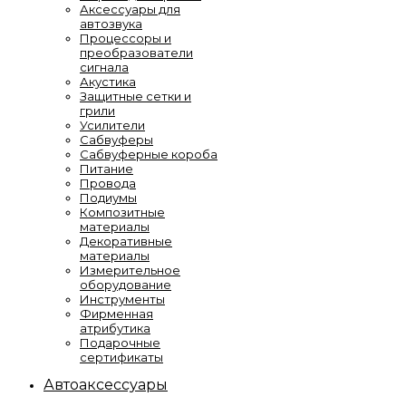
Аксессуары для
автозвука
Процессоры и
преобразователи
сигнала
Акустика
Защитные сетки и
грили
Усилители
Сабвуферы
Сабвуферные короба
Питание
Провода
Подиумы
Композитные
материалы
Декоративные
материалы
Измерительное
оборудование
Инструменты
Фирменная
атрибутика
Подарочные
сертификаты
Автоаксессуары