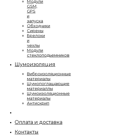
Модули
GSM,
GPS
и
запуска
Обходчики
Сирены
Брелоки
и
чехлы
Модули
стеклоподьемников
Шумоизоляция
Виброизоляционные
материалы
Шумопоглащающие
материаллы
Шумоизоляционные
материалы
Антискрип
Оплата и доставка
Контакты