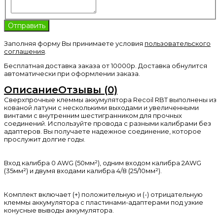
Заполняя форму Вы принимаете условия
пользовательского
соглашения
.
Бесплатная доставка заказа от 10000р. Доставка обнулится
автоматически при оформлении заказа.
Описание
Отзывы (0)
Сверхпрочные клеммы аккумулятора Recoil RBT выполнены из
кованой латуни с несколькими выходами и увеличенными
винтами с внутренним шестигранником для прочных
соединений. Используйте провода с разными калибрами без
адаптеров. Вы получаете надежное соединение, которое
прослужит долгие годы.
Вход калибра 0 AWG (50мм²), одним входом калибра 2AWG
(35мм²) и двумя входами калибра 4/8 (25/10мм²).
Комплект включает (+) положительную и (-) отрицательную
клеммы аккумулятора с пластинами-адаптерами под узкие
конусные выводы аккумулятора.