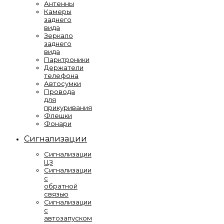
Антенны
Камеры
заднего
вида
Зеркало
заднего
вида
Парктроники
Держатели
телефона
Автосумки
Провода
для
прикуривания
Флешки
Фонари
Сигнализации
Сигнализации
ЦЗ
Сигнализации
с
обратной
связью
Сигнализации
с
автозапуском