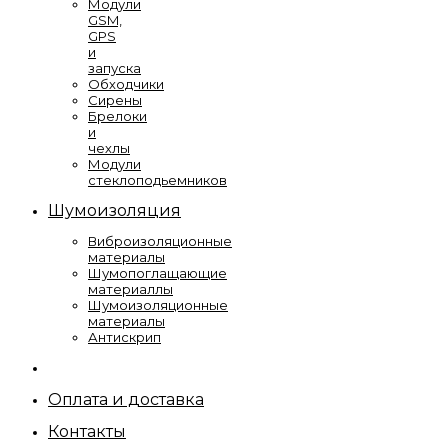
Модули
GSM,
GPS
и
запуска
Обходчики
Сирены
Брелоки
и
чехлы
Модули
стеклоподьемников
Шумоизоляция
Виброизоляционные
материалы
Шумопоглащающие
материаллы
Шумоизоляционные
материалы
Антискрип
Оплата и доставка
Контакты