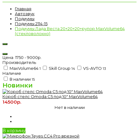
Главная
Автозвук
Подиумы
Подиумы 2114-15
Подиумы Лада Веста 20+20+20+рупор MaxVolume64
(стекловолокно)
Цена
1750
-
9000
р.
Производитель
MaxVolume64
Skill Group
VS-AVTO
1
14
13
Наличие
В наличии
15
Новинки
Короб стелс Omoda C5 под 10" MaxVolume64
14500р.
Нет в наличии
В корзину