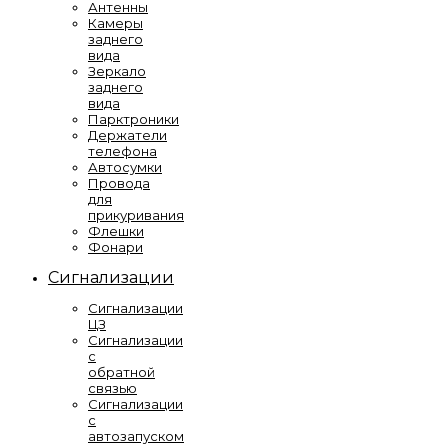
Антенны
Камеры
заднего
вида
Зеркало
заднего
вида
Парктроники
Держатели
телефона
Автосумки
Провода
для
прикуривания
Флешки
Фонари
Сигнализации
Сигнализации
ЦЗ
Сигнализации
с
обратной
связью
Сигнализации
с
автозапуском