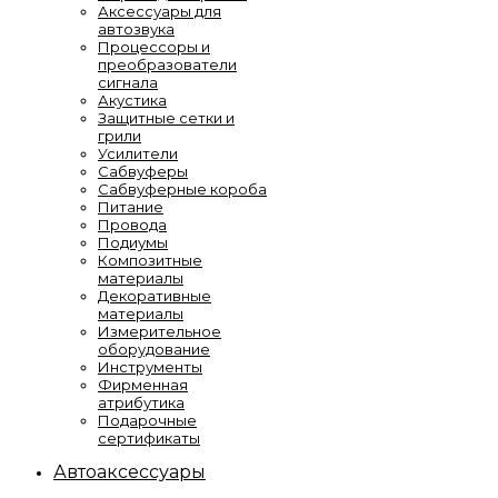
Аксессуары для
автозвука
Процессоры и
преобразователи
сигнала
Акустика
Защитные сетки и
грили
Усилители
Сабвуферы
Сабвуферные короба
Питание
Провода
Подиумы
Композитные
материалы
Декоративные
материалы
Измерительное
оборудование
Инструменты
Фирменная
атрибутика
Подарочные
сертификаты
Автоаксессуары