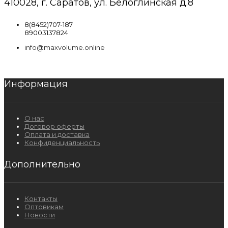
410028, г. Саратов, ул. Белоглинская д.8
8(8452)707-187
89003137824
info@maxvolume.online
Информация
О нас
Договор оферты
Оплата и доставка
Конфиденциальность
Дополнительно
Контакты
Оптовикам
Новости