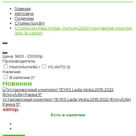
Главная
Автозвук
Подиумы
Стойки под ВЧ
Стойки на Нива Урбан, Легенд 2020+ под твитер пластик
чер. (в салон)
Цена
1600
-
23000
р.
Производитель
MaxVolume64
VS-AVTO
1
32
Наличие
В наличии
27
Новинки
Установочный комплект TEYES Lada Vesta 2015-2022 (Enjoy/Life)
Рамка 9"
4500р.
Есть в наличии