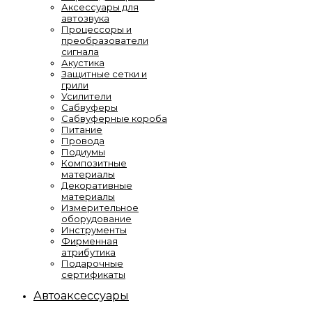
Аксессуары для
автозвука
Процессоры и
преобразователи
сигнала
Акустика
Защитные сетки и
грили
Усилители
Сабвуферы
Сабвуферные короба
Питание
Провода
Подиумы
Композитные
материалы
Декоративные
материалы
Измерительное
оборудование
Инструменты
Фирменная
атрибутика
Подарочные
сертификаты
Автоаксессуары