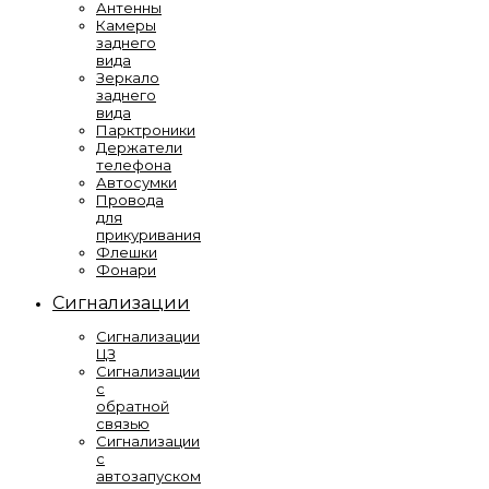
Антенны
Камеры
заднего
вида
Зеркало
заднего
вида
Парктроники
Держатели
телефона
Автосумки
Провода
для
прикуривания
Флешки
Фонари
Сигнализации
Сигнализации
ЦЗ
Сигнализации
с
обратной
связью
Сигнализации
с
автозапуском