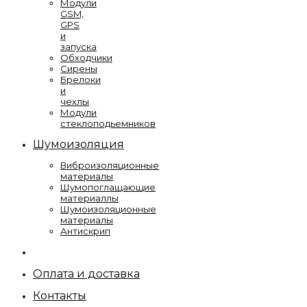
Модули
GSM,
GPS
и
запуска
Обходчики
Сирены
Брелоки
и
чехлы
Модули
стеклоподьемников
Шумоизоляция
Виброизоляционные
материалы
Шумопоглащающие
материаллы
Шумоизоляционные
материалы
Антискрип
Оплата и доставка
Контакты