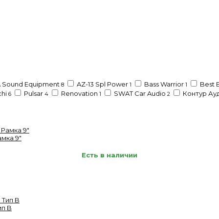
 Sound Equipment
AZ-13 Spl Power
Bass Warrior
Best 
8
1
1
chi
Pulsar
Renovation
SWAT Car Audio
Контур Ау
6
4
1
2
амка 9"
Есть в наличии
ип B