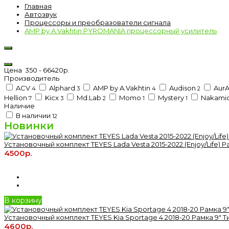
Главная
Автозвук
Процессоры и преобразователи сигнала
AMP by A.Vakhtin PYROMANIA процессорный усилитель
Цена
350
-
66420
р.
Производитель
ACV
Alphard
AMP by A.Vakhtin
Audison
AurA
4
3
4
2
Hellion
Kicx
Md.Lab
Momo
Mystery
Nakami
7
3
2
1
1
Наличие
В наличии
12
Новинки
Установочный комплект TEYES Lada Vesta 2015-2022 (Enjoy/Life) Р
4500р.
В корзину
Установочный комплект TEYES Kia Sportage 4 2018-20 Рамка 9" Т
4600р.