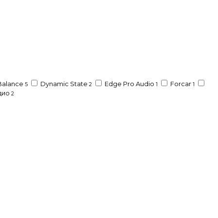
Balance
Dynamic State
Edge Pro Audio
Forcar
5
2
1
1
дио
2