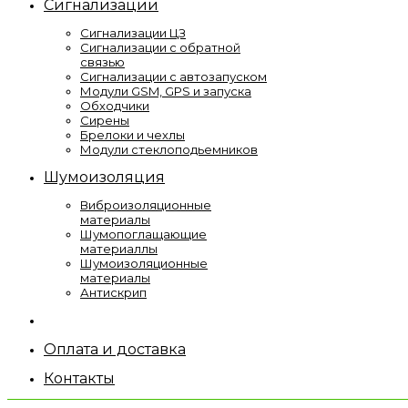
Сигнализации
Сигнализации ЦЗ
Сигнализации с обратной
связью
Сигнализации с автозапуском
Модули GSM, GPS и запуска
Обходчики
Сирены
Брелоки и чехлы
Модули стеклоподьемников
Шумоизоляция
Виброизоляционные
материалы
Шумопоглащающие
материаллы
Шумоизоляционные
материалы
Антискрип
Оплата и доставка
Контакты