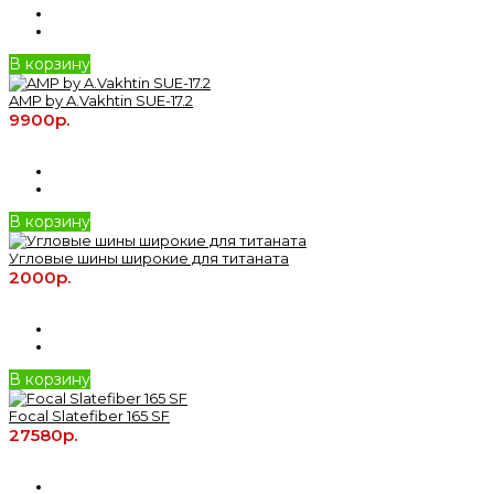
В корзину
AMP by A.Vakhtin SUE-17.2
9900р.
В корзину
Угловые шины широкие для титаната
2000р.
В корзину
Focal Slatefiber 165 SF
27580р.