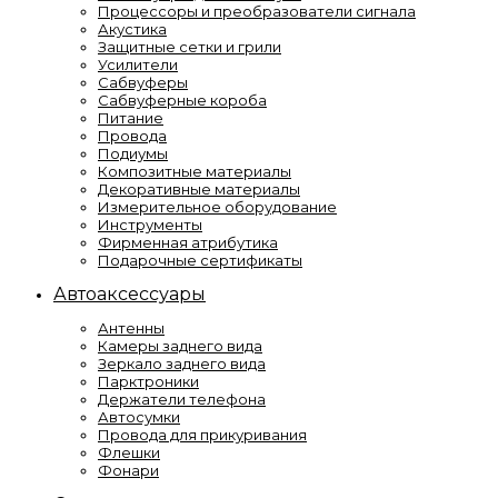
Процессоры и преобразователи сигнала
Акустика
Защитные сетки и грили
Усилители
Сабвуферы
Сабвуферные короба
Питание
Провода
Подиумы
Композитные материалы
Декоративные материалы
Измерительное оборудование
Инструменты
Фирменная атрибутика
Подарочные сертификаты
Автоаксессуары
Антенны
Камеры заднего вида
Зеркало заднего вида
Парктроники
Держатели телефона
Автосумки
Провода для прикуривания
Флешки
Фонари