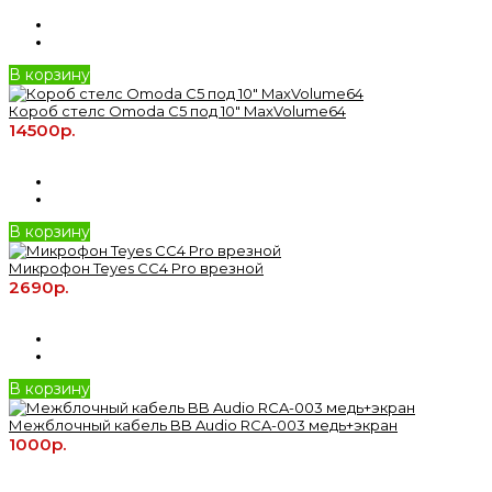
В корзину
Короб стелс Omoda C5 под 10" MaxVolume64
14500р.
В корзину
Микрофон Teyes CC4 Pro врезной
2690р.
В корзину
Межблочный кабель BB Audio RCA-003 медь+экран
1000р.