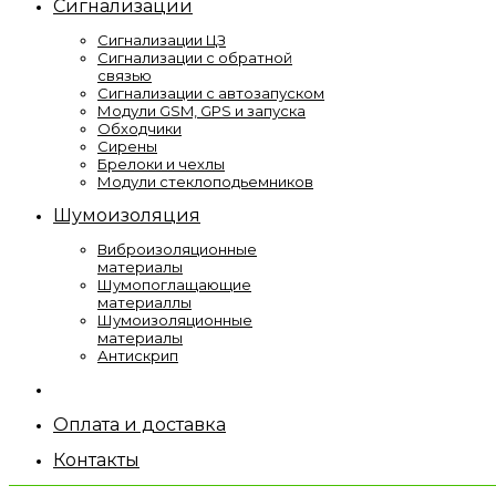
Сигнализации
Сигнализации ЦЗ
Сигнализации с обратной
связью
Сигнализации с автозапуском
Модули GSM, GPS и запуска
Обходчики
Сирены
Брелоки и чехлы
Модули стеклоподьемников
Шумоизоляция
Виброизоляционные
материалы
Шумопоглащающие
материаллы
Шумоизоляционные
материалы
Антискрип
Оплата и доставка
Контакты