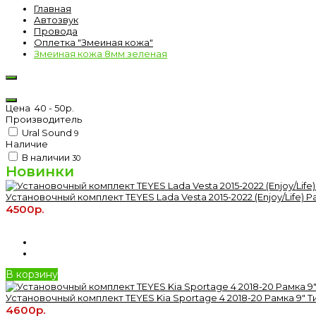
Главная
Автозвук
Провода
Оплетка "Змеиная кожа"
Змеиная кожа 8мм зеленая
Цена
40
-
50
р.
Производитель
Ural Sound
9
Наличие
В наличии
30
Новинки
Установочный комплект TEYES Lada Vesta 2015-2022 (Enjoy/Life) Р
4500р.
В корзину
Установочный комплект TEYES Kia Sportage 4 2018-20 Рамка 9" Т
4600р.