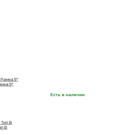
амка 9"
Есть в наличии
ип B