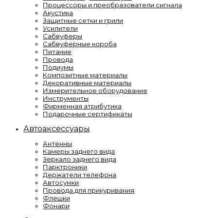
Процессоры и преобразователи сигнала
Акустика
Защитные сетки и грили
Усилители
Сабвуферы
Сабвуферные короба
Питание
Провода
Подиумы
Композитные материалы
Декоративные материалы
Измерительное оборудование
Инструменты
Фирменная атрибутика
Подарочные сертификаты
Автоаксессуары
Антенны
Камеры заднего вида
Зеркало заднего вида
Парктроники
Держатели телефона
Автосумки
Провода для прикуривания
Флешки
Фонари