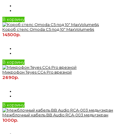
В корзину
Короб стелс Omoda C5 под 10" MaxVolume64
14500р.
В корзину
Микрофон Teyes CC4 Pro врезной
2690р.
В корзину
Межблочный кабель BB Audio RCA-003 медь+экран
1000р.