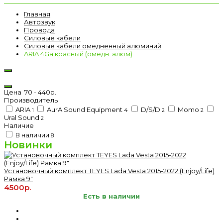
Главная
Автозвук
Провода
Силовые кабели
Силовые кабели омедненный алюминий
ARIA 4Ga красный (омедн. алюм)
Цена
70
-
440
р.
Производитель
ARIA
AurA Sound Equipment
D/S/D
Momo
1
4
2
2
Ural Sound
2
Наличие
В наличии
8
Новинки
Установочный комплект TEYES Lada Vesta 2015-2022 (Enjoy/Life)
Рамка 9"
4500р.
Есть в наличии