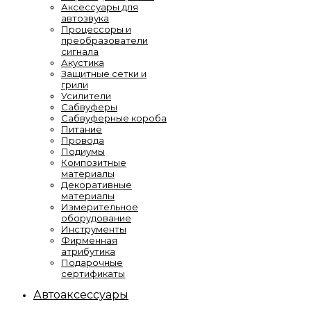
Аксессуары для
автозвука
Процессоры и
преобразователи
сигнала
Акустика
Защитные сетки и
грили
Усилители
Сабвуферы
Сабвуферные короба
Питание
Провода
Подиумы
Композитные
материалы
Декоративные
материалы
Измерительное
оборудование
Инструменты
Фирменная
атрибутика
Подарочные
сертификаты
Автоаксессуары