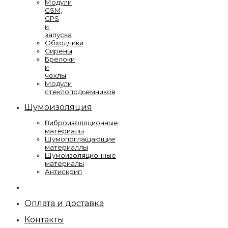
Модули
GSM,
GPS
и
запуска
Обходчики
Сирены
Брелоки
и
чехлы
Модули
стеклоподьемников
Шумоизоляция
Виброизоляционные
материалы
Шумопоглащающие
материаллы
Шумоизоляционные
материалы
Антискрип
Оплата и доставка
Контакты