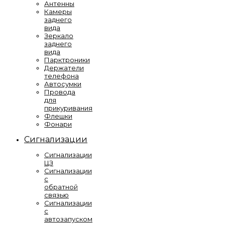
Антенны
Камеры
заднего
вида
Зеркало
заднего
вида
Парктроники
Держатели
телефона
Автосумки
Провода
для
прикуривания
Флешки
Фонари
Сигнализации
Сигнализации
ЦЗ
Сигнализации
с
обратной
связью
Сигнализации
с
автозапуском