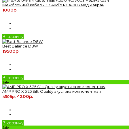
Межблочный кабель BB Audio RCA-003 медь+экран
1000р.
В корзину
Best Balance D8W
19500р.
В корзину
Sale
AMP PRO X 5.25 Silk Quality акустика компонентная
4200р.
4508р.
В корзину
Sale