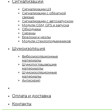
Сигнализации
Сигнализации ЦЗ
Сигнализации с обратной
связью
Сигнализации с автозапуском
Модули GSM, GPS и запуска
Обходчики
Сирены
Брелоки и чехлы
Модули стеклоподьемников
Шумоизоляция
Виброизоляционные
материалы
Шумопоглащающие
материаллы
Шумоизоляционные
материалы
Антискрип
Оплата и доставка
Контакты