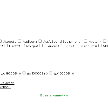
Aspect
Audison
AurA Sound Equipment
Avatar
2
1
11
4
x
Hertz
Ivolga
JL Audio
Kicx
Magnum
Md
3
7
6
2
7
6
до 8000Вт
до 10000Вт
до 15000Вт
0
0
0
амка 9"
Есть в наличии