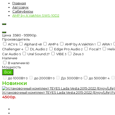
Главная
Автозвук
Сабвуферы
AMP by A.Vakhtin SWS-10D2
Цена
3580
-
95990
р.
Производитель
ACV
Alphard
AMP
AMP by A.Vakhtin
ARIA
6
48
6
1
1
Challenger
DL Audio
Edge Pro Audio
Focal
Heli
4
2
2
7
Car Audio
Ural Sound
VIBE
Zeus
5
27
3
3
Наличие
В наличии
60
Мощность
Все
до 1000Вт
до 2000Вт
До 3000Вт
до 5000Вт
0
0
0
4
Новинки
Установочный комплект TEYES Lada Vesta 2015-2022 (Enjoy/Life) Р
4500р.