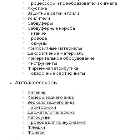
Процессоры и преобразователи сигнала
Акустика
Защитные сетки и грили
Усилители
Сабвуферы
Сабвуферные короба
Питание
Провода
Подиумы
Композитные материалы
Декоративные материалы
Измерительное оборудование
Инструменты
Фирменная атрибутика
Подарочные сертификаты
Автоаксессуары
Антенны
Камеры заднего вида
Зеркало заднего вида
Парктроники
Держатели телефона
Автосумки
Провода для прикуривания
Флешки
Фонари