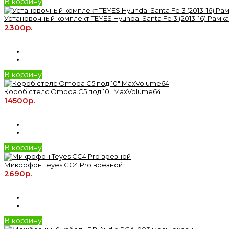
В корзину
Установочный комплект TEYES Hyundai Santa Fe 3 (2013-16) Рамка 
2300р.
В корзину
Короб стелс Omoda C5 под 10" MaxVolume64
14500р.
В корзину
Микрофон Teyes CC4 Pro врезной
2690р.
В корзину