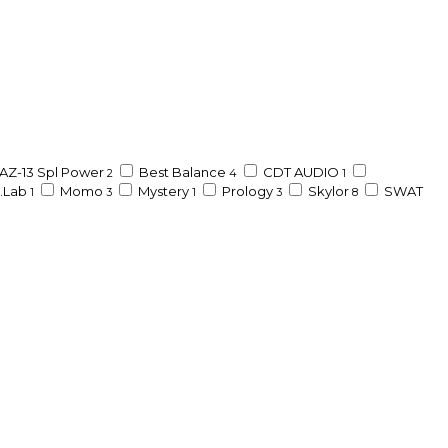
AZ-13 Spl Power
Best Balance
CDT AUDIO
2
4
1
.Lab
Momo
Mystery
Prology
Skylor
SWAT
1
3
1
3
8