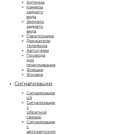
Антенны
Камеры
заднего
вида
Зеркало
заднего
вида
Парктроники
Держатели
телефона
Автосумки
Провода
для
прикуривания
Флешки
Фонари
Сигнализации
Сигнализации
ЦЗ
Сигнализации
с
обратной
связью
Сигнализации
с
автозапуском