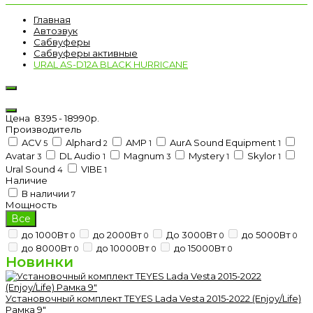
Главная
Автозвук
Сабвуферы
Сабвуферы активные
URAL AS-D12A BLACK HURRICANE
Цена
8395
-
18990
р.
Производитель
ACV
Alphard
AMP
AurA Sound Equipment
5
2
1
1
Avatar
DL Audio
Magnum
Mystery
Skylor
3
1
3
1
1
Ural Sound
VIBE
4
1
Наличие
В наличии
7
Мощность
Все
до 1000Вт
до 2000Вт
До 3000Вт
до 5000Вт
0
0
0
0
до 8000Вт
до 10000Вт
до 15000Вт
0
0
0
Новинки
Установочный комплект TEYES Lada Vesta 2015-2022 (Enjoy/Life)
Рамка 9"