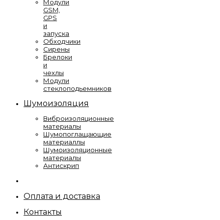
Модули
GSM,
GPS
и
запуска
Обходчики
Сирены
Брелоки
и
чехлы
Модули
стеклоподьемников
Шумоизоляция
Виброизоляционные
материалы
Шумопоглащающие
материаллы
Шумоизоляционные
материалы
Антискрип
Оплата и доставка
Контакты