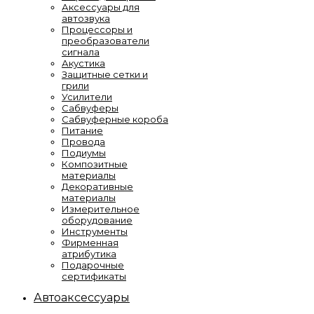
Аксессуары для
автозвука
Процессоры и
преобразователи
сигнала
Акустика
Защитные сетки и
грили
Усилители
Сабвуферы
Сабвуферные короба
Питание
Провода
Подиумы
Композитные
материалы
Декоративные
материалы
Измерительное
оборудование
Инструменты
Фирменная
атрибутика
Подарочные
сертификаты
Автоаксессуары