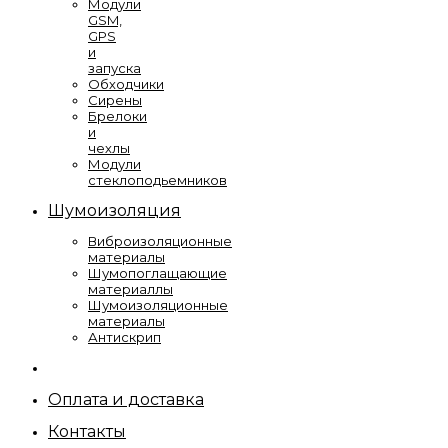
Модули
GSM,
GPS
и
запуска
Обходчики
Сирены
Брелоки
и
чехлы
Модули
стеклоподьемников
Шумоизоляция
Виброизоляционные
материалы
Шумопоглащающие
материаллы
Шумоизоляционные
материалы
Антискрип
Оплата и доставка
Контакты