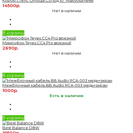
Короб стелс Omoda C5 под 10" MaxVolume64
14500р.
Нет в наличии
В корзину
Микрофон Teyes CC4 Pro врезной
2690р.
Нет в наличии
В корзину
Межблочный кабель BB Audio RCA-003 медь+экран
1000р.
Есть в наличии
В корзину
Best Balance D8W
19500р.