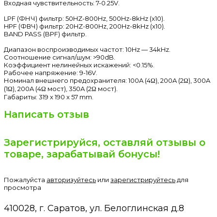
Входная чувствительность: 7-0.25V.
LPF (ФНЧ) фильтр: 50HZ-800Hz, 500Hz-8kHz (x10).
HPF (ФВЧ) фильтр: 20HZ-800Hz, 200Hz-8kHz (x10).
BAND PASS (BPF) фильтр.
Диапазон воспроизводимых частот: 10Hz — 34kHz.
Соотношение сигнал/шум: >90dB.
Коэффициент нелинейных искажений: <0.15%.
Рабочее напряжение: 9-16V.
Номинал внешнего предохранителя: 100A (4Ω), 200A (2Ω), 300A
(1Ω), 200A (4Ω мост), 350A (2Ω мост).
Габариты: 319 x 190 x 57 mm.
Написать отзыв
Зарегистрируйся, оставляй отзывы о
товаре, зарабатывай бонусы!
Пожалуйста
авторизуйтесь
или
зарегистрируйтесь
для
просмотра
410028, г. Саратов, ул. Белоглинская д.8