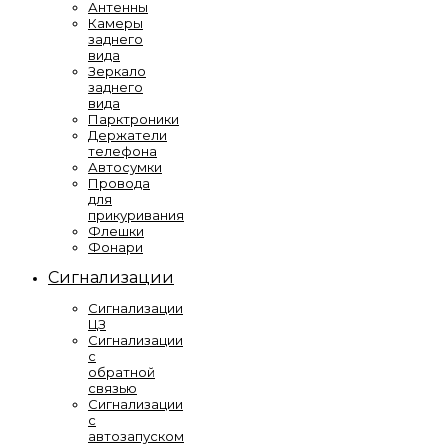
Антенны
Камеры
заднего
вида
Зеркало
заднего
вида
Парктроники
Держатели
телефона
Автосумки
Провода
для
прикуривания
Флешки
Фонари
Сигнализации
Сигнализации
ЦЗ
Сигнализации
с
обратной
связью
Сигнализации
с
автозапуском