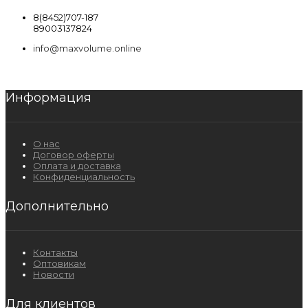
8(8452)707-187
89003137824
info@maxvolume.online
Информация
О нас
Договор оферты
Оплата и доставка
Конфиденциальность
Дополнительно
Контакты
Оптовикам
Новости
Для клиентов