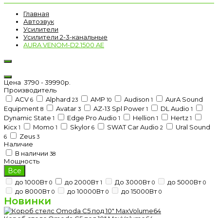
Главная
Автозвук
Усилители
Усилители 2-3-канальные
AURA VENOM-D2.1500 AE
Цена
3790
-
39990
р.
Производитель
ACV
Alphard
AMP
Audison
AurA Sound
6
23
10
1
Equipment
Avatar
AZ-13 Spl Power
DL Audio
8
3
1
1
Dynamic State
Edge Pro Audio
Hellion
Hertz
1
1
1
1
Kicx
Momo
Skylor
SWAT Car Audio
Ural Sound
1
1
6
2
Zeus
6
3
Наличие
В наличии
38
Мощность
Все
до 1000Вт
до 2000Вт
До 3000Вт
до 5000Вт
0
1
0
0
до 8000Вт
до 10000Вт
до 15000Вт
0
0
0
Новинки