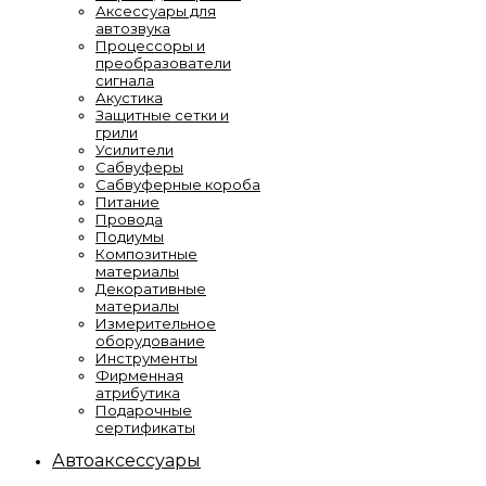
Аксессуары для
автозвука
Процессоры и
преобразователи
сигнала
Акустика
Защитные сетки и
грили
Усилители
Сабвуферы
Сабвуферные короба
Питание
Провода
Подиумы
Композитные
материалы
Декоративные
материалы
Измерительное
оборудование
Инструменты
Фирменная
атрибутика
Подарочные
сертификаты
Автоаксессуары