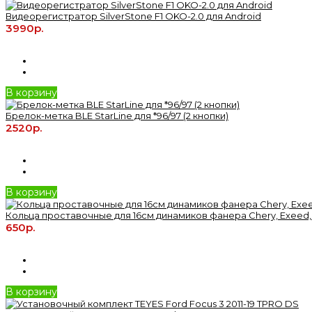
Видеорегистратор SilverStone F1 OKO-2.0 для Android
3990р.
В корзину
Брелок-метка BLE StarLine для *96/97 (2 кнопки)
2520р.
В корзину
Кольца проставочные для 16см динамиков фанера Chery, Exeed,
650р.
В корзину