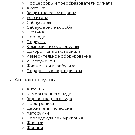
Процессоры и преобразователи сигнала
Акустика
Защитные сетки и грили
Усилители
Сабвуферы
Сабвуферные короба
Питание
Провода
Подиумы
Композитные материалы
Декоративные материалы
Измерительное оборудование
Инструменты
Фирменная атрибутика
Подарочные сертификаты
Автоаксессуары
Антенны
Камеры заднего вида
Зеркало заднего вида
Парктроники
Держатели телефона
Автосумки
Провода для прикуривания
Флешки
Фонари