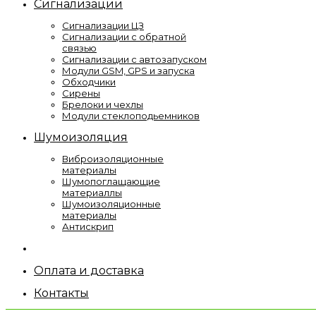
Сигнализации
Сигнализации ЦЗ
Сигнализации с обратной
связью
Сигнализации с автозапуском
Модули GSM, GPS и запуска
Обходчики
Сирены
Брелоки и чехлы
Модули стеклоподьемников
Шумоизоляция
Виброизоляционные
материалы
Шумопоглащающие
материаллы
Шумоизоляционные
материалы
Антискрип
Оплата и доставка
Контакты