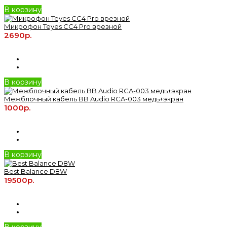
В корзину
Микрофон Teyes CC4 Pro врезной
2690р.
В корзину
Межблочный кабель BB Audio RCA-003 медь+экран
1000р.
В корзину
Best Balance D8W
19500р.