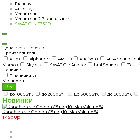
Главная
Автозвук
Усилители
Усилители 2-3-канальные
SWAT GLK-T350D
Цена
3790
-
39990
р.
Производитель
ACV
Alphard
AMP
Audison
AurA Sound Equ
6
23
10
1
Momo
Skylor
SWAT Car Audio
Ural Sound
Zeus
1
6
2
6
3
Наличие
В наличии
38
Мощность
Все
до 1000Вт
до 2000Вт
До 3000Вт
до 5000Вт
0
1
0
0
Новинки
Короб стелс Omoda C5 под 10" MaxVolume64
14500р.