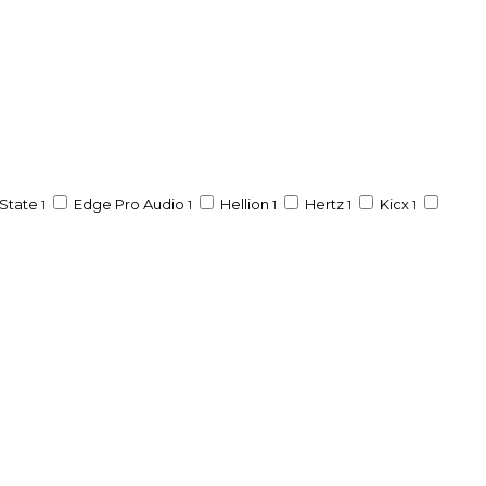
State
Edge Pro Audio
Hellion
Hertz
Kicx
1
1
1
1
1