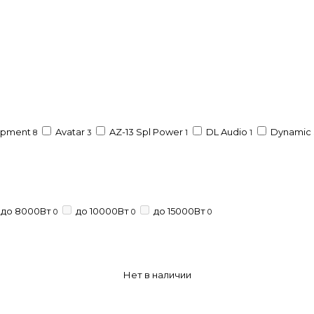
ipment
Avatar
AZ-13 Spl Power
DL Audio
Dynamic 
8
3
1
1
до 8000Вт
до 10000Вт
до 15000Вт
0
0
0
Нет в наличии