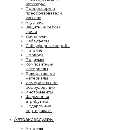
автозвука
Процессоры и
преобразователи
сигнала
Акустика
Защитные сетки и
грили
Усилители
Сабвуферы
Сабвуферные короба
Питание
Провода
Подиумы
Композитные
материалы
Декоративные
материалы
Измерительное
оборудование
Инструменты
Фирменная
атрибутика
Подарочные
сертификаты
Автоаксессуары
Антенны