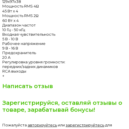
129х97х38
Мощность RMS 4Ω
45 Вт х 4
Мощность RMS 2Ω
60 Вт х 4
Диапазон частот
10 Гц - 50 кГц
Входная чувствительность
5 В - 10 В
Рабочее напряжение
9 В - 16 В
Предохранитель
20 А
Регулировка уровня громкости:
передних/задних динамиков
RCA выходы
+
Написать отзыв
Зарегистрируйся, оставляй отзывы о
товаре, зарабатывай бонусы!
Пожалуйста
авторизуйтесь
или
зарегистрируйтесь
для