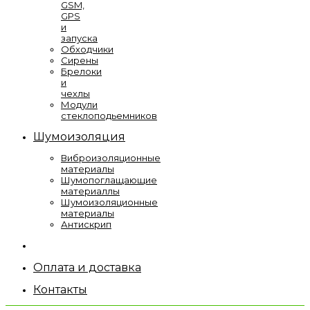
GSM,
GPS
и
запуска
Обходчики
Сирены
Брелоки
и
чехлы
Модули
стеклоподьемников
Шумоизоляция
Виброизоляционные
материалы
Шумопоглащающие
материаллы
Шумоизоляционные
материалы
Антискрип
Оплата и доставка
Контакты