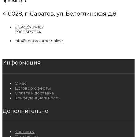
просмотра
410028, г. Саратов, ул. Белоглинская д.8
8(8452)707-187
89003137824
info@maxvolume.online
Информация
О нас
Договор оферты
Оплата и доставка
Конфиденциальность
Дополнительно
Контакты
Оптовикам