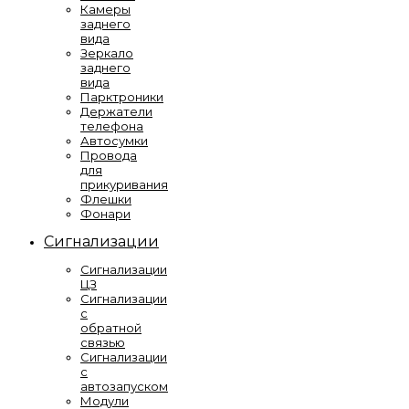
Камеры
заднего
вида
Зеркало
заднего
вида
Парктроники
Держатели
телефона
Автосумки
Провода
для
прикуривания
Флешки
Фонари
Сигнализации
Сигнализации
ЦЗ
Сигнализации
с
обратной
связью
Сигнализации
с
автозапуском
Модули