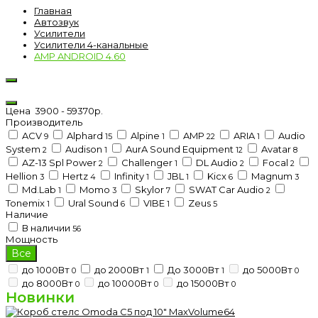
Главная
Автозвук
Усилители
Усилители 4-канальные
AMP ANDROID 4.60
Цена
3900
-
59370
р.
Производитель
ACV
Alphard
Alpine
AMP
ARIA
Audio
9
15
1
22
1
System
Audison
AurA Sound Equipment
Avatar
2
1
12
8
AZ-13 Spl Power
Challenger
DL Audio
Focal
2
1
2
2
Hellion
Hertz
Infinity
JBL
Kicx
Magnum
3
4
1
1
6
3
Md.Lab
Momo
Skylor
SWAT Car Audio
1
3
7
2
Tonemix
Ural Sound
VIBE
Zeus
1
6
1
5
Наличие
В наличии
56
Мощность
Все
до 1000Вт
до 2000Вт
До 3000Вт
до 5000Вт
0
1
1
0
до 8000Вт
до 10000Вт
до 15000Вт
0
0
0
Новинки