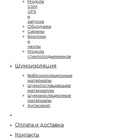
Модули
GSM,
GPS
и
запуска
Обходчики
Сирены
Брелоки
и
чехлы
Модули
стеклоподьемников
Шумоизоляция
Виброизоляционные
материалы
Шумопоглащающие
материаллы
Шумоизоляционные
материалы
Антискрип
Оплата и доставка
Контакты