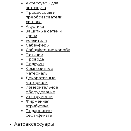
Аксессуары для
автозвука
Процессоры и
преобразователи
сигнала
Акустика
Защитные сетки и
грили
Усилители
Сабвуферы
Сабвуферные короба
Питание
Провода
Подиумы
Композитные
материалы
Декоративные
материалы
Измерительное
оборудование
Инструменты
Фирменная
атрибутика
Подарочные
сертификаты
Автоаксессуары