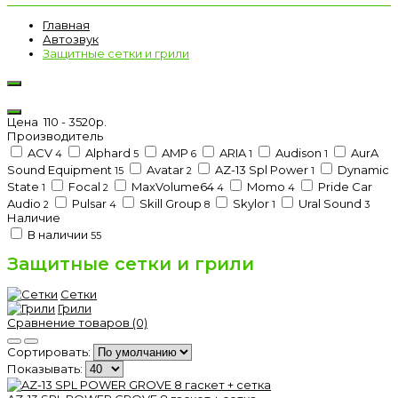
Главная
Автозвук
Защитные сетки и грили
Цена
110
-
3520
р.
Производитель
ACV
Alphard
AMP
ARIA
Audison
AurA
4
5
6
1
1
Sound Equipment
Avatar
AZ-13 Spl Power
Dynamic
15
2
1
State
Focal
MaxVolume64
Momo
Pride Car
1
2
4
4
Audio
Pulsar
Skill Group
Skylor
Ural Sound
2
4
8
1
3
Наличие
В наличии
55
Защитные сетки и грили
Сетки
Грили
Сравнение товаров (0)
Сортировать:
Показывать: