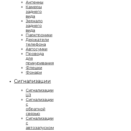
Антенны
Камеры
заднего
вида
Зеркало
заднего
вида
Парктроники
Держатели
телефона
Автосумки
Провода
для
прикуривания
Флешки
Фонари
Сигнализации
Сигнализации
ЦЗ
Сигнализации
с
обратной
связью
Сигнализации
с
автозапуском