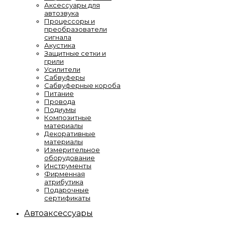
Аксессуары для
автозвука
Процессоры и
преобразователи
сигнала
Акустика
Защитные сетки и
грили
Усилители
Сабвуферы
Сабвуферные короба
Питание
Провода
Подиумы
Композитные
материалы
Декоративные
материалы
Измерительное
оборудование
Инструменты
Фирменная
атрибутика
Подарочные
сертификаты
Автоаксессуары