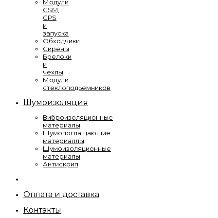
Модули
GSM,
GPS
и
запуска
Обходчики
Сирены
Брелоки
и
чехлы
Модули
стеклоподьемников
Шумоизоляция
Виброизоляционные
материалы
Шумопоглащающие
материаллы
Шумоизоляционные
материалы
Антискрип
Оплата и доставка
Контакты