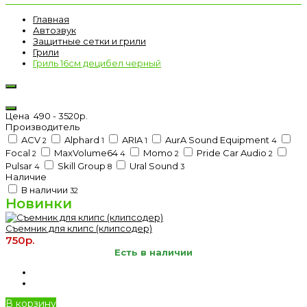
Главная
Автозвук
Защитные сетки и грили
Грили
Гриль 16см децибел черный
Цена
490
-
3520
р.
Производитель
ACV
Alphard
ARIA
AurA Sound Equipment
2
1
1
4
Focal
MaxVolume64
Momo
Pride Car Audio
2
4
2
2
Pulsar
Skill Group
Ural Sound
4
8
3
Наличие
В наличии
32
Новинки
Съемник для клипс (клипсодер)
750р.
Есть в наличии
В корзину