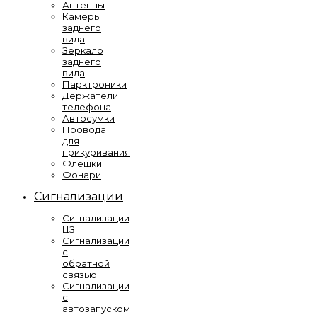
Антенны
Камеры
заднего
вида
Зеркало
заднего
вида
Парктроники
Держатели
телефона
Автосумки
Провода
для
прикуривания
Флешки
Фонари
Сигнализации
Сигнализации
ЦЗ
Сигнализации
с
обратной
связью
Сигнализации
с
автозапуском