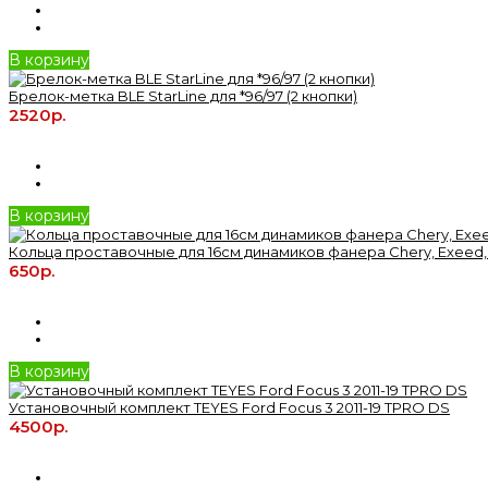
В корзину
Брелок-метка BLE StarLine для *96/97 (2 кнопки)
2520р.
В корзину
Кольца проставочные для 16см динамиков фанера Chery, Exeed,
650р.
В корзину
Установочный комплект TEYES Ford Focus 3 2011-19 TPRO DS
4500р.