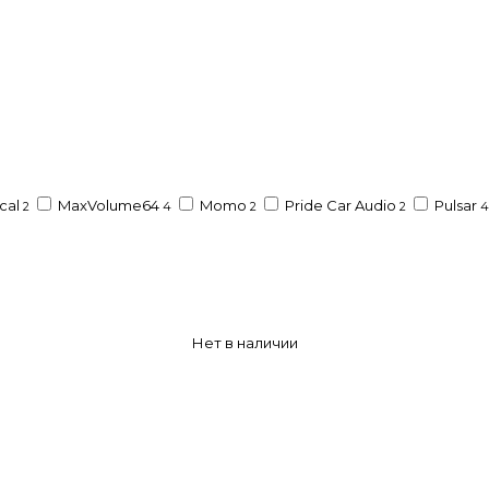
cal
MaxVolume64
Momo
Pride Car Audio
Pulsar
2
4
2
2
4
Нет в наличии