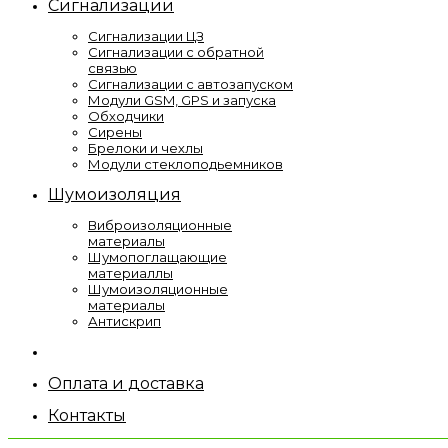
Сигнализации
Сигнализации ЦЗ
Сигнализации с обратной
связью
Сигнализации с автозапуском
Модули GSM, GPS и запуска
Обходчики
Сирены
Брелоки и чехлы
Модули стеклоподьемников
Шумоизоляция
Виброизоляционные
материалы
Шумопоглащающие
материаллы
Шумоизоляционные
материалы
Антискрип
Оплата и доставка
Контакты