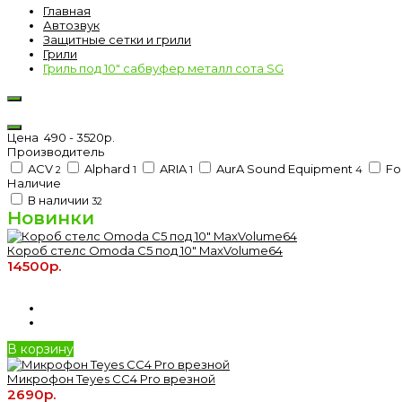
Главная
Автозвук
Защитные сетки и грили
Грили
Гриль под 10" сабвуфер металл сота SG
Цена
490
-
3520
р.
Производитель
ACV
Alphard
ARIA
AurA Sound Equipment
Fo
2
1
1
4
Наличие
В наличии
32
Новинки
Короб стелс Omoda C5 под 10" MaxVolume64
14500р.
В корзину
Микрофон Teyes CC4 Pro врезной
2690р.