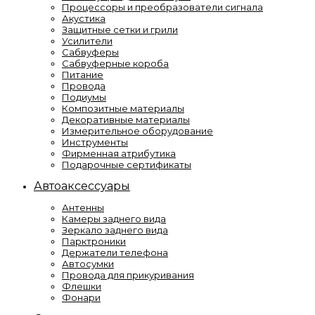
Процессоры и преобразователи сигнала
Акустика
Защитные сетки и грили
Усилители
Сабвуферы
Сабвуферные короба
Питание
Провода
Подиумы
Композитные материалы
Декоративные материалы
Измерительное оборудование
Инструменты
Фирменная атрибутика
Подарочные сертификаты
Автоаксессуары
Антенны
Камеры заднего вида
Зеркало заднего вида
Парктроники
Держатели телефона
Автосумки
Провода для прикуривания
Флешки
Фонари