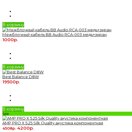
В корзину
Межблочный кабель BB Audio RCA-003 медь+экран
1000р.
В корзину
Best Balance D8W
19500р.
В корзину
Sale
AMP PRO X 5.25 Silk Quality акустика компонентная
4200р.
4508р.