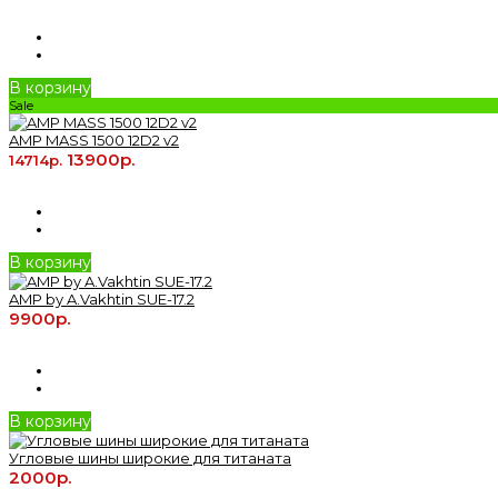
В корзину
Sale
AMP MASS 1500 12D2 v2
13900р.
14714р.
В корзину
AMP by A.Vakhtin SUE-17.2
9900р.
В корзину
Угловые шины широкие для титаната
2000р.