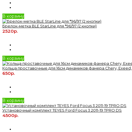
В корзину
Брелок-метка BLE StarLine для *96/97 (2 кнопки)
2520р.
В корзину
Кольца проставочные для 16см динамиков фанера Chery, Exeed,
650р.
В корзину
Установочный комплект TEYES Ford Focus 3 2011-19 TPRO DS
4500р.