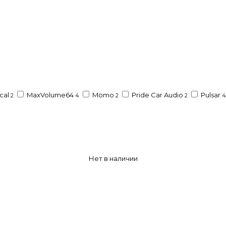
cal
MaxVolume64
Momo
Pride Car Audio
Pulsar
2
4
2
2
4
Нет в наличии