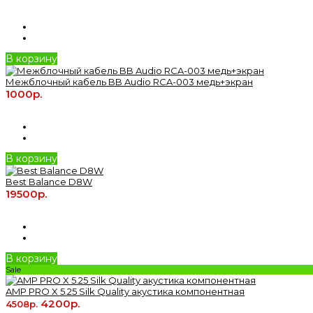
В корзину
Межблочный кабель BB Audio RCA-003 медь+экран
1000р.
В корзину
Best Balance D8W
19500р.
В корзину
Sale
AMP PRO X 5.25 Silk Quality акустика компонентная
4200р.
4508р.