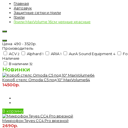
Главная
Автозвук
Защитные сетки и грили
Грили
Грили MaxVolume 16см черные красные
Цена
490
-
3520
р.
Производитель
ACV
Alphard
ARIA
AurA Sound Equipment
Fo
2
1
1
4
Наличие
В наличии
32
Новинки
Короб стелс Omoda C5 под 10" MaxVolume64
14500р.
В корзину
Микрофон Teyes CC4 Pro врезной
2690р.