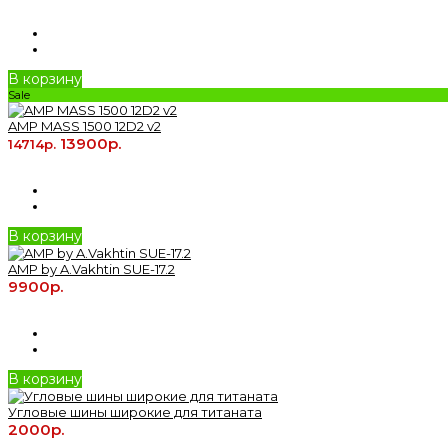
В корзину
Sale
AMP MASS 1500 12D2 v2
13900р.
14714р.
В корзину
AMP by A.Vakhtin SUE-17.2
9900р.
В корзину
Угловые шины широкие для титаната
2000р.