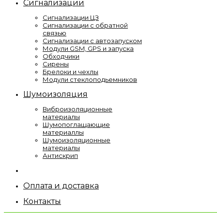
Сигнализации
Сигнализации ЦЗ
Сигнализации с обратной
связью
Сигнализации с автозапуском
Модули GSM, GPS и запуска
Обходчики
Сирены
Брелоки и чехлы
Модули стеклоподьемников
Шумоизоляция
Виброизоляционные
материалы
Шумопоглащающие
материаллы
Шумоизоляционные
материалы
Антискрип
Оплата и доставка
Контакты