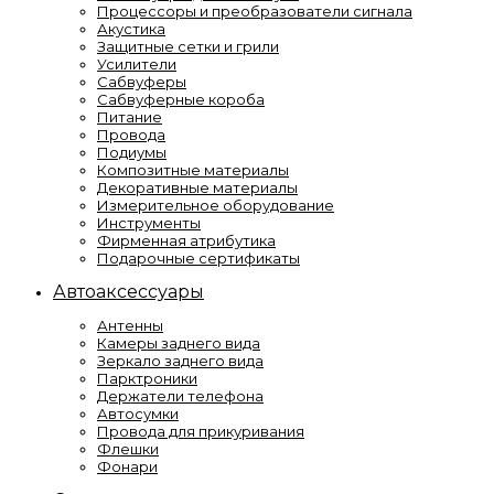
Процессоры и преобразователи сигнала
Акустика
Защитные сетки и грили
Усилители
Сабвуферы
Сабвуферные короба
Питание
Провода
Подиумы
Композитные материалы
Декоративные материалы
Измерительное оборудование
Инструменты
Фирменная атрибутика
Подарочные сертификаты
Автоаксессуары
Антенны
Камеры заднего вида
Зеркало заднего вида
Парктроники
Держатели телефона
Автосумки
Провода для прикуривания
Флешки
Фонари