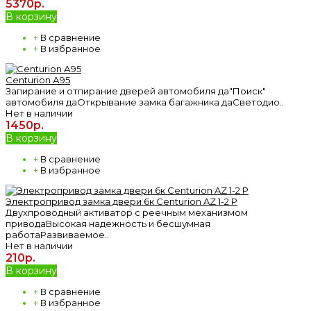
5370р.
В корзину
+
В сравнение
+
В избранное
Centurion А95
Запирание и отпирание дверей автомобиля да"Поиск"
автомобиля даОткрывание замка багажника даСветодио..
Нет в наличии
1450р.
В корзину
+
В сравнение
+
В избранное
Электропривод замка двери 6к Centurion AZ 1-2 P
Двухпроводный активатор с реечным механизмом
приводаВысокая надежность и бесшумная
работаРазвиваемое..
Нет в наличии
210р.
В корзину
+
В сравнение
+
В избранное