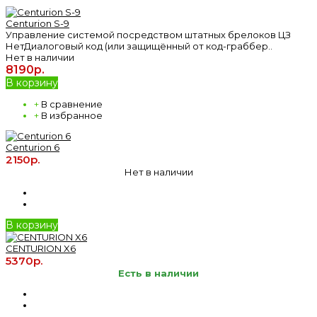
Centurion S-9
Управление системой посредством штатных брелоков ЦЗ
НетДиалоговый код (или защищённый от код-граббер..
Нет в наличии
8190р.
В корзину
+
В сравнение
+
В избранное
Centurion 6
2150р.
Нет в наличии
В корзину
CENTURION X6
5370р.
Есть в наличии