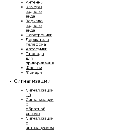
Антенны
Камеры
заднего
вида
Зеркало
заднего
вида
Парктроники
Держатели
телефона
Автосумки
Провода
для
прикуривания
Флешки
Фонари
Сигнализации
Сигнализации
ЦЗ
Сигнализации
с
обратной
связью
Сигнализации
с
автозапуском