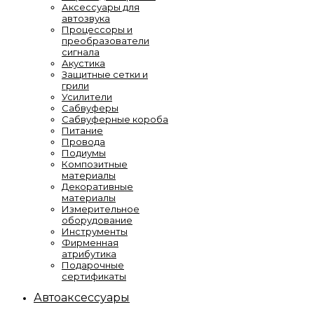
Аксессуары для
автозвука
Процессоры и
преобразователи
сигнала
Акустика
Защитные сетки и
грили
Усилители
Сабвуферы
Сабвуферные короба
Питание
Провода
Подиумы
Композитные
материалы
Декоративные
материалы
Измерительное
оборудование
Инструменты
Фирменная
атрибутика
Подарочные
сертификаты
Автоаксессуары