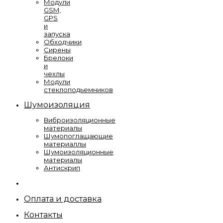
Модули
GSM,
GPS
и
запуска
Обходчики
Сирены
Брелоки
и
чехлы
Модули
стеклоподьемников
Шумоизоляция
Виброизоляционные
материалы
Шумопоглащающие
материаллы
Шумоизоляционные
материалы
Антискрип
Оплата и доставка
Контакты