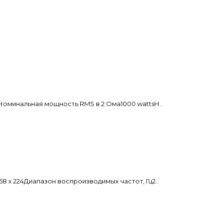
Номинальная мощность RMS в 2 Омa1000 wattsН..
 х 224Диапазон воспроизводимых частот, Гц2..