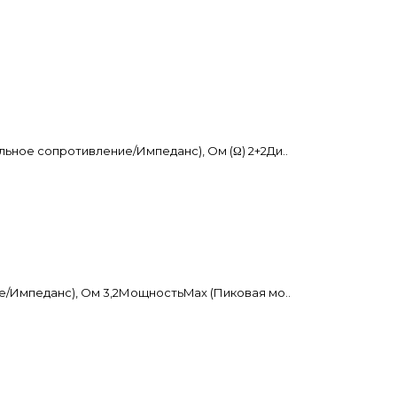
ьное сопротивление/Импеданс), Ом (Ω) 2+2Ди..
е/Импеданс), Ом 3,2МощностьMax (Пиковая мо..