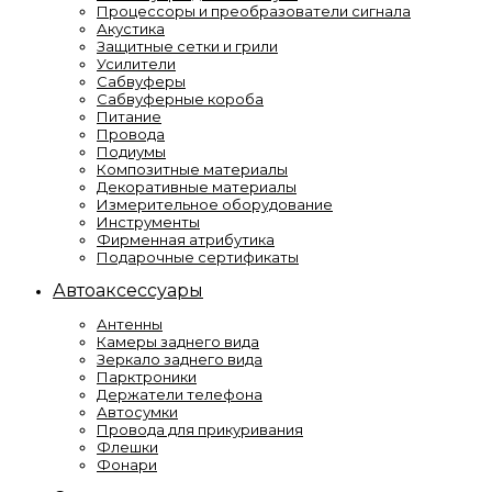
Процессоры и преобразователи сигнала
Акустика
Защитные сетки и грили
Усилители
Сабвуферы
Сабвуферные короба
Питание
Провода
Подиумы
Композитные материалы
Декоративные материалы
Измерительное оборудование
Инструменты
Фирменная атрибутика
Подарочные сертификаты
Автоаксессуары
Антенны
Камеры заднего вида
Зеркало заднего вида
Парктроники
Держатели телефона
Автосумки
Провода для прикуривания
Флешки
Фонари