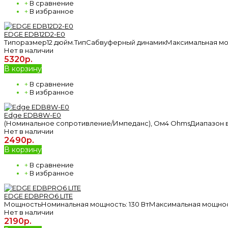
+
В сравнение
+
В избранное
EDGE EDB12D2-E0
Типоразмер12 дюйм.ТипСабвуферный динамикМаксимальная мощ
Нет в наличии
5320р.
В корзину
+
В сравнение
+
В избранное
Edge EDB8W-E0
(Номинальное сопротивление/Импеданс), Ом4 OhmsДиапазон в
Нет в наличии
2490р.
В корзину
+
В сравнение
+
В избранное
EDGE EDBPRO6 LITE
МощностьНоминальная мощность: 130 ВтМаксимальная мощност
Нет в наличии
2190р.