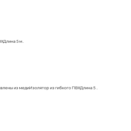
Длина 5 м..
лены из медиИзолятор из гибкого ПВХДлина 5 ..