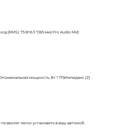
RMS): 75 Вт6.5 "(165 мм) Pro Audio Mid..
оминальная мощность, Вт ? 175Импеданс (Z) ..
 позволят легко установить в ваш автомоб..