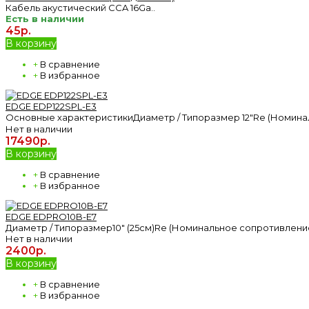
Кабель акустический CCA 16Ga..
Есть в наличии
45р.
В корзину
+
В сравнение
+
В избранное
EDGE EDP122SPL-E3
Основные характеристикиДиаметр / Типоразмер 12"Re (Номинал
Нет в наличии
17490р.
В корзину
+
В сравнение
+
В избранное
EDGE EDPRO10B-Е7
Диаметр / Типоразмер10" (25см)Re (Номинальное сопротивлени
Нет в наличии
2400р.
В корзину
+
В сравнение
+
В избранное