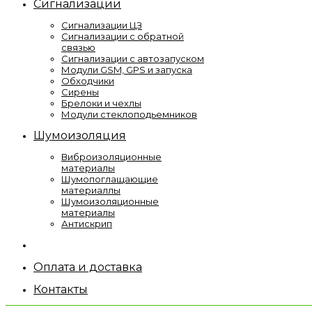
Сигнализации
Сигнализации ЦЗ
Сигнализации с обратной
связью
Сигнализации с автозапуском
Модули GSM, GPS и запуска
Обходчики
Сирены
Брелоки и чехлы
Модули стеклоподьемников
Шумоизоляция
Виброизоляционные
материалы
Шумопоглащающие
материаллы
Шумоизоляционные
материалы
Антискрип
Оплата и доставка
Контакты