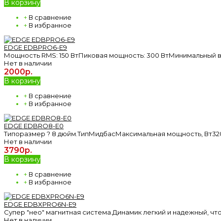
В корзину
+
В сравнение
+
В избранное
EDGE EDBPRO6-E9
Мощность RMS: 150 ВтПиковая мощность: 300 ВтМинимальный вход (
Нет в наличии
2000р.
В корзину
+
В сравнение
+
В избранное
EDGE EDBRO8-Е0
Типоразмер ? 8 дюйм.ТипМидбасМаксимальная мощность, Вт320Н
Нет в наличии
3790р.
В корзину
+
В сравнение
+
В избранное
EDGE EDBXPRO6N-Е9
Супер "нео" магнитная система.Динамик легкий и надежный, что
Нет в наличии