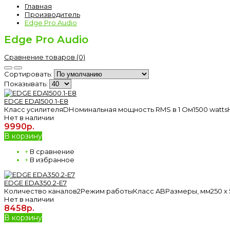
Главная
Производитель
Edge Pro Audio
Edge Pro Audio
Сравнение товаров (0)
Сортировать:
Показывать:
EDGE EDA1500.1-E8
Класс усилителяDНоминальная мощность RMS в 1 Ом1500 watts
Нет в наличии
9990р.
В корзину
+
В сравнение
+
В избранное
EDGE EDA350.2-E7
Количество каналов2Режим работыКласс ABРазмеры, мм250 х 58
Нет в наличии
8458р.
В корзину