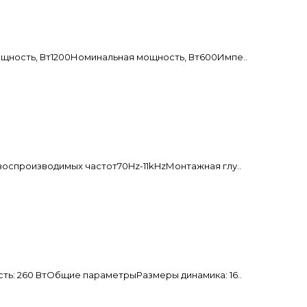
ность, Вт1200Номинальная мощность, Вт600Импе..
оспроизводимых частот70Hz-11kHzМонтажная глу..
ь: 260 ВтОбщие параметрыРазмеры динамика: 16..