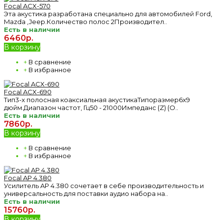
Focal ACX-570
Эта акустика разработана специально для автомобилей Ford,
Mazda ,Jeep.Количество полос 2Производител..
Есть в наличии
6460р.
В корзину
+
В сравнение
+
В избранное
Focal ACX-690
Тип3-х полосная коаксиальная акустикаТипоразмер6x9
дюйм.Диапазон частот, Гц50 - 21000Импеданс (Z) (О..
Есть в наличии
7860р.
В корзину
+
В сравнение
+
В избранное
Focal AP 4.380
Усилитель AP 4.380 сочетает в себе производительность и
универсальность для поставки аудио набора на..
Есть в наличии
15760р.
В корзину