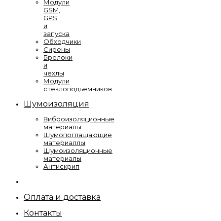
Модули
GSM,
GPS
и
запуска
Обходчики
Сирены
Брелоки
и
чехлы
Модули
стеклоподьемников
Шумоизоляция
Виброизоляционные
материалы
Шумопоглащающие
материаллы
Шумоизоляционные
материалы
Антискрип
Оплата и доставка
Контакты