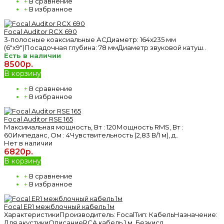
+
В сравнение
+
В избранное
Focal Auditor RCX 690
3-полосные коаксиальные АСДиаметр: 164х235 мм
(6"х9")Посадочная глубина: 78 ммДиаметр звуковой катуш..
Есть в наличии
8500р.
В корзину
+
В сравнение
+
В избранное
Focal Auditor RSE 165
Максимальная мощность, Вт : 120Мощность RMS, Вт :
60Импеданс, Ом : 4Чувствительность (2,83 В/1 м), д..
Нет в наличии
6820р.
В корзину
+
В сравнение
+
В избранное
Focal ER1 межблочный кабель 1м
ХарактеристикиПроизводитель: FocalТип: КабельНазначение:
Для акустикиОписаниеRCA кабель 1 м. Безкисл..