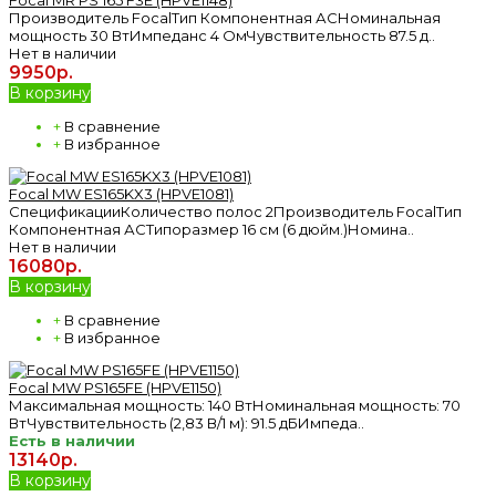
Производитель FocalТип Компонентная АСНоминальная
мощность 30 ВтИмпеданс 4 ОмЧувствительность 87.5 д..
Нет в наличии
9950р.
В корзину
+
В сравнение
+
В избранное
Focal MW ES165KX3 (HPVE1081)
СпецификацииКоличество полос 2Производитель FocalТип
Компонентная АСТипоразмер 16 см (6 дюйм.)Номина..
Нет в наличии
16080р.
В корзину
+
В сравнение
+
В избранное
Focal MW PS165FE (HPVE1150)
Максимальная мощность: 140 ВтНоминальная мощность: 70
ВтЧувствительность (2,83 В/1 м): 91.5 дБИмпеда..
Есть в наличии
13140р.
В корзину