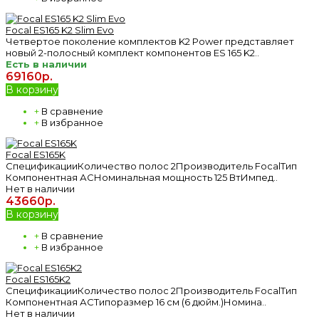
Focal ES165 K2 Slim Evo
Четвертое поколение комплектов K2 Power представляет
новый 2-полосный комплект компонентов ES 165 K2..
Есть в наличии
69160р.
В корзину
+
В сравнение
+
В избранное
Focal ES165K
СпецификацииКоличество полос 2Производитель FocalТип
Компонентная АСНоминальная мощность 125 ВтИмпед..
Нет в наличии
43660р.
В корзину
+
В сравнение
+
В избранное
Focal ES165K2
СпецификацииКоличество полос 2Производитель FocalТип
Компонентная АСТипоразмер 16 см (6 дюйм.)Номина..
Нет в наличии