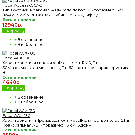
Focal Access 690AC
Тип акустики: КоаксиальнаяЧисло полос: 2Типоразмер: 6х9"
(164х235 мм)Монтажная глубина: 81,7 ммДиффу..
Есть в наличии
12940р.
В корзину
+
В сравнение
+
В избранное
Focal ACX-100
Характеристики динамиковМощность RMS, Вт:
30Максимальная мощность, Вт: 60Частотная характеристика:
8..
Есть в наличии
4640р.
В корзину
+
В сравнение
+
В избранное
Focal ACX-130
ХарактеристикиПроизводитель: FocalКоличество полос: 2Тип:
Коаксиальная АСТипоразмер: 13 см (5 дюйм.)..
Есть в наличии