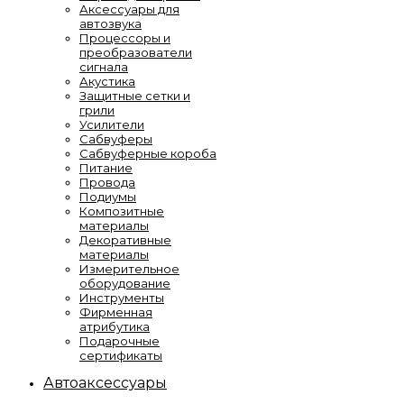
Аксессуары для
автозвука
Процессоры и
преобразователи
сигнала
Акустика
Защитные сетки и
грили
Усилители
Сабвуферы
Сабвуферные короба
Питание
Провода
Подиумы
Композитные
материалы
Декоративные
материалы
Измерительное
оборудование
Инструменты
Фирменная
атрибутика
Подарочные
сертификаты
Автоаксессуары