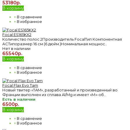
53180р.
В корзину
+
В сравнение
+
В избранное
Focal ES165KX2
Количество полос 2Производитель FocalТип Компонентная
АСТипоразмер 16 см (6 дюйм.)Номинальная мощнос..
Нет в наличии
65540р.
В корзину
+
В сравнение
+
В избранное
Focal Flax Evo Tam
Новый твитер «TAM», разработанный и произведенный во
Франции выполнен из сплава Al/Mg и имеет «М»-об..
Есть в наличии
6500р.
В корзину
+
В сравнение
+
В избранное