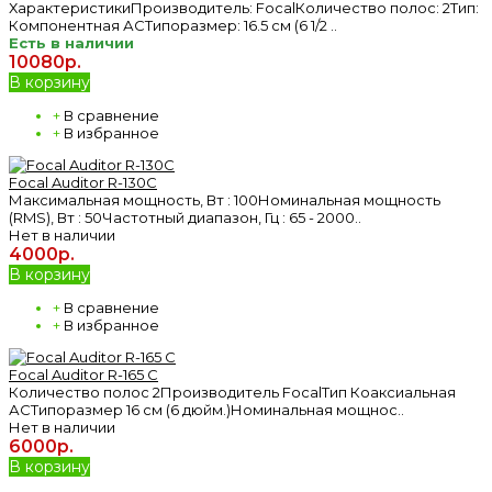
ХарактеристикиПроизводитель: FocalКоличество полос: 2Тип:
Компонентная АСТипоразмер: 16.5 см (6 1/2 ..
Есть в наличии
10080р.
В корзину
+
В сравнение
+
В избранное
Focal Auditor R-130C
Максимальная мощность, Вт : 100Номинальная мощность
(RMS), Вт : 50Частотный диапазон, Гц : 65 - 2000..
Нет в наличии
4000р.
В корзину
+
В сравнение
+
В избранное
Focal Auditor R-165 C
Количество полос 2Производитель FocalТип Коаксиальная
АСТипоразмер 16 см (6 дюйм.)Номинальная мощнос..
Нет в наличии
6000р.
В корзину