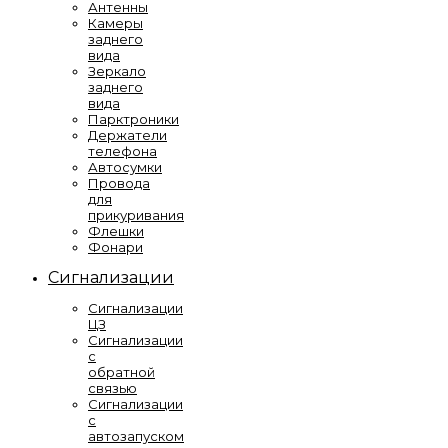
Антенны
Камеры
заднего
вида
Зеркало
заднего
вида
Парктроники
Держатели
телефона
Автосумки
Провода
для
прикуривания
Флешки
Фонари
Сигнализации
Сигнализации
ЦЗ
Сигнализации
с
обратной
связью
Сигнализации
с
автозапуском