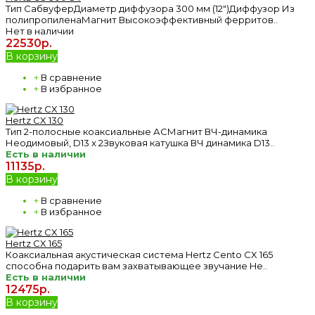
Тип СабвуферДиаметр диффузора 300 мм (12")Диффузор Из
полипропиленаМагнит Высокоэффективный ферритов..
Нет в наличии
22530р.
В корзину
+
В сравнение
+
В избранное
Hertz CX 130
Тип 2-полосные коаксиальные АСМагнит ВЧ-динамика
Неодимовый, D13 x 2Звуковая катушка ВЧ динамика D13..
Есть в наличии
11135р.
В корзину
+
В сравнение
+
В избранное
Hertz CX 165
Коаксиальная акустическая система Hertz Cento CX 165
способна подарить вам захватывающее звучание He..
Есть в наличии
12475р.
В корзину