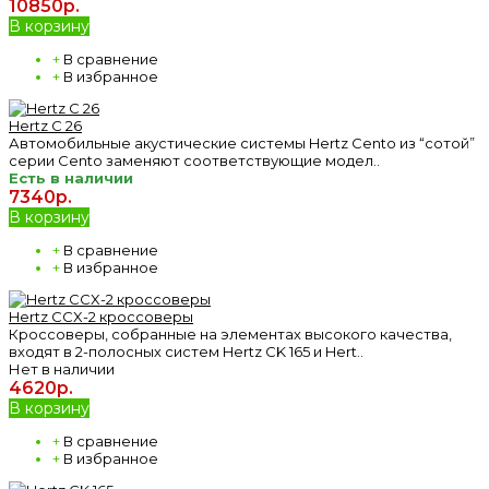
10850р.
В корзину
+
В сравнение
+
В избранное
Hertz C 26
Автомобильные акустические системы Hertz Cento из “сотой”
серии Cento заменяют соответствующие модел..
Есть в наличии
7340р.
В корзину
+
В сравнение
+
В избранное
Hertz CCX-2 кроссоверы
Кроссоверы, собранные на элементах высокого качества,
входят в 2-полосных систем Hertz CK 165 и Hert..
Нет в наличии
4620р.
В корзину
+
В сравнение
+
В избранное