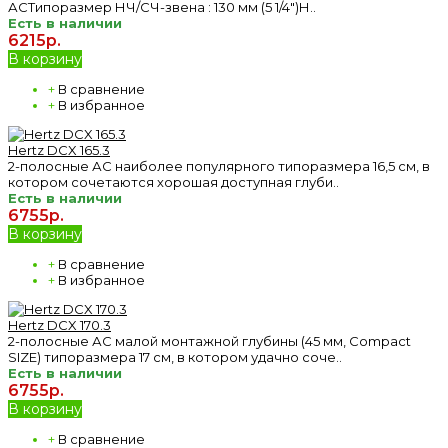
АСТипоразмер НЧ/СЧ-звена : 130 мм (5 1/4")Н..
Есть в наличии
6215р.
В корзину
+
В сравнение
+
В избранное
Hertz DCX 165.3
2-полосные АС наиболее популярного типоразмера 16,5 см, в
котором сочетаются хорошая доступная глуби..
Есть в наличии
6755р.
В корзину
+
В сравнение
+
В избранное
Hertz DCX 170.3
2-полосные АС малой монтажной глубины (45 мм, Compact
SIZE) типоразмера 17 см, в котором удачно соче..
Есть в наличии
6755р.
В корзину
+
В сравнение