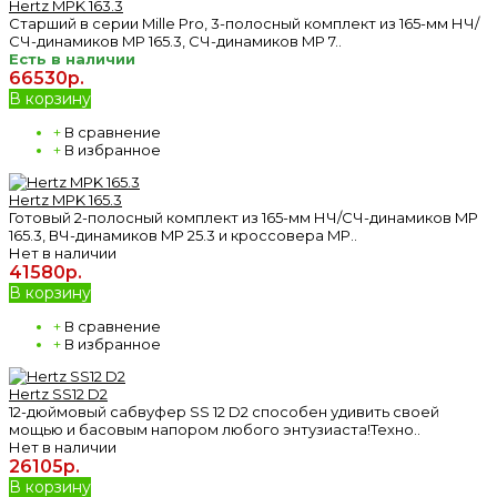
Hertz MPK 163.3
Старший в серии Mille Pro, 3-полосный комплект из 165-мм НЧ/
СЧ-динамиков MP 165.3, СЧ-динамиков MP 7..
Есть в наличии
66530р.
В корзину
+
В сравнение
+
В избранное
Hertz MPK 165.3
Готовый 2-полосный комплект из 165-мм НЧ/СЧ-динамиков MP
165.3, ВЧ-динамиков MP 25.3 и кроссовера MP..
Нет в наличии
41580р.
В корзину
+
В сравнение
+
В избранное
Hertz SS12 D2
12-дюймовый сабвуфер SS 12 D2 способен удивить своей
мощью и басовым напором любого энтузиаста!Техно..
Нет в наличии
26105р.
В корзину