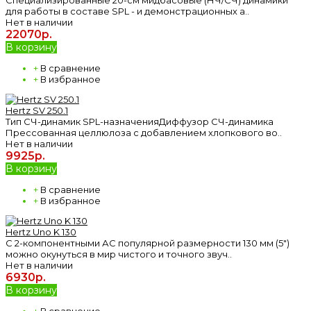
для работы в составе SPL - и демонстрационных а..
Нет в наличии
22070р.
В корзину
+
В сравнение
+
В избранное
Hertz SV 250.1
Тип СЧ-динамик SPL-назначенияДиффузор СЧ-динамика
Прессованная целлюлоза с добавлением хлопкового во..
Нет в наличии
9925р.
В корзину
+
В сравнение
+
В избранное
Hertz Uno K 130
С 2-компонентными АС популярной размерности 130 мм (5")
можно окунуться в мир чистого и точного звуч..
Нет в наличии
6930р.
В корзину
+
В сравнение