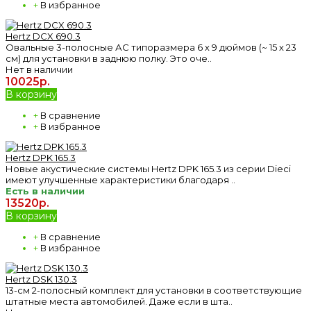
+
В избранное
Hertz DCX 690.3
Овальные 3-полосные АС типоразмера 6 х 9 дюймов (~ 15 х 23
см) для установки в заднюю полку. Это оче..
Нет в наличии
10025р.
В корзину
+
В сравнение
+
В избранное
Hertz DPK 165.3
Новые акустические системы Hertz DPK 165.3 из серии Dieci
имеют улучшенные характеристики благодаря ..
Есть в наличии
13520р.
В корзину
+
В сравнение
+
В избранное
Hertz DSK 130.3
13-см 2-полосный комплект для установки в соответствующие
штатные места автомобилей. Даже если в шта..