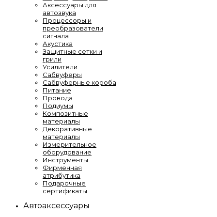
Аксессуары для
автозвука
Процессоры и
преобразователи
сигнала
Акустика
Защитные сетки и
грили
Усилители
Сабвуферы
Сабвуферные короба
Питание
Провода
Подиумы
Композитные
материалы
Декоративные
материалы
Измерительное
оборудование
Инструменты
Фирменная
атрибутика
Подарочные
сертификаты
Автоаксессуары