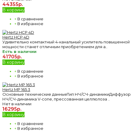
44355р.
В корзину
+
В сравнение
+
В избранное
Hertz HCP 4D
Удивительно компактный 4-канальный усилитель повышенной
мощности станет отличным приобретением для а..
Есть в наличии
41705р.
В корзину
+
В сравнение
+
В избранное
Hertz MP 165.3
Основные технические данныеТип НЧ/СЧ-динамикиДиффузор
НЧ/СЧ-динамика V-cone, прессованная целлюлоза ..
Нет в наличии
16295р.
В корзину
+
В сравнение
+
В избранное