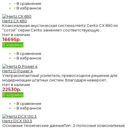
+
В сравнение
+
В избранное
Hertz CX 690
Коаксиальная акустическая система Hertz Cento CX 690 из
“сотой” серии Cento заменяет соответствующую..
Нет в наличии
16695р.
В корзину
+
В сравнение
+
В избранное
Hertz D Power 4
Ультракомпактный усилитель, превосходное решение для
модернизации штатных систем. Благодаря невероят..
Нет в наличии
22530р.
В корзину
+
В сравнение
+
В избранное
Hertz DCX 130.3
Основные технические данныеТип : 2-полосные коаксиальные