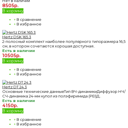
Нет в наличии
8505р.
В корзину
+
В сравнение
+
В избранное
Hertz DSK 165.3
2-полосный комплект наиболее популярного типоразмера 16,5
см, в котором сочетаются хорошая доступная..
Есть в наличии
10505р.
В корзину
+
В сравнение
+
В избранное
Hertz DT 24.3
Основные технические данныеТип ВЧ-динамикиДиффузор НЧ/
СЧ-динамика 24-мм купол из полэфиримида (PEI)Д..
Есть в наличии
4150р.
В корзину
+
В сравнение
+
В избранное