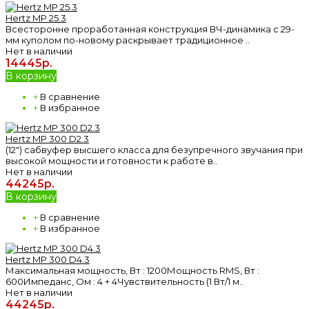
Hertz MP 25.3
Всесторонне проработанная конструкция ВЧ-динамика с 29-
мм куполом по-новому раскрывает традиционное ..
Нет в наличии
14445р.
В корзину
+
В сравнение
+
В избранное
Hertz MP 300 D2.3
(12") сабвуфер высшего класса для безупречного звучания при
высокой мощности и готовности к работе в..
Нет в наличии
44245р.
В корзину
+
В сравнение
+
В избранное
Hertz MP 300 D4.3
Максимальная мощность, Вт : 1200Мощность RMS, Вт :
600Импеданс, Ом : 4 + 4Чувствительность (1 Вт/1 м..
Нет в наличии
44245р.