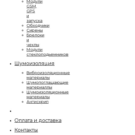
Модули
GSM,
GPS
и
запуска
Обходчики
Сирены
Брелоки
и
чехлы
Модули
стеклоподьемников
Шумоизоляция
Виброизоляционные
материалы
Шумопоглащающие
материаллы
Шумоизоляционные
материалы
Антискрип
Оплата и доставка
Контакты