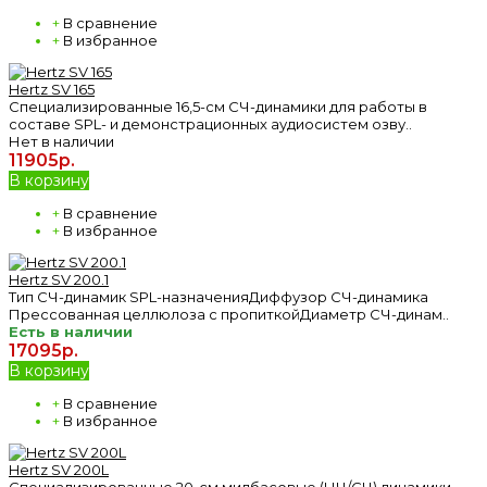
+
В сравнение
+
В избранное
Hertz SV 165
Специализированные 16,5-см СЧ-динамики для работы в
составе SPL- и демонстрационных аудиосистем озву..
Нет в наличии
11905р.
В корзину
+
В сравнение
+
В избранное
Hertz SV 200.1
Тип СЧ-динамик SPL-назначенияДиффузор СЧ-динамика
Прессованная целлюлоза с пропиткойДиаметр СЧ-динам..
Есть в наличии
17095р.
В корзину
+
В сравнение
+
В избранное
Hertz SV 200L
Специализированные 20-см мидбасовые (НЧ/СЧ) динамики