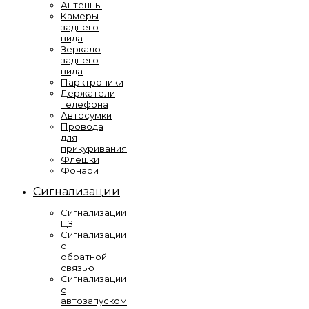
Антенны
Камеры
заднего
вида
Зеркало
заднего
вида
Парктроники
Держатели
телефона
Автосумки
Провода
для
прикуривания
Флешки
Фонари
Сигнализации
Сигнализации
ЦЗ
Сигнализации
с
обратной
связью
Сигнализации
с
автозапуском