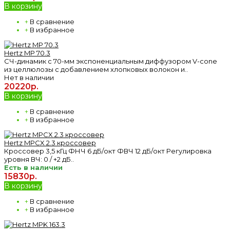
В корзину
+
В сравнение
+
В избранное
Hertz MP 70.3
СЧ-динамик с 70-мм экспоненциальным диффузором V-cone
из целлюлозы с добавлением хлопковых волокон и..
Нет в наличии
20220р.
В корзину
+
В сравнение
+
В избранное
Hertz MPCX 2.3 кроссовер
Кроссовер 3,5 кГц ФНЧ 6 дБ/окт ФВЧ 12 дБ/окт Регулировка
уровня ВЧ: 0 / +2 дБ..
Есть в наличии
15830р.
В корзину
+
В сравнение
+
В избранное