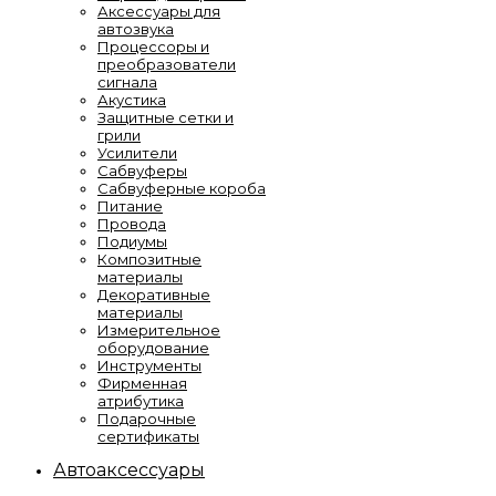
Аксессуары для
автозвука
Процессоры и
преобразователи
сигнала
Акустика
Защитные сетки и
грили
Усилители
Сабвуферы
Сабвуферные короба
Питание
Провода
Подиумы
Композитные
материалы
Декоративные
материалы
Измерительное
оборудование
Инструменты
Фирменная
атрибутика
Подарочные
сертификаты
Автоаксессуары