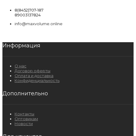
8(8452)707-187
89003137824
info@maxvolume.online
Информация
О нас
Договор оферты
Оплата и доставка
Конфиденциальность
Дополнительно
Контакты
Оптовикам
Новости