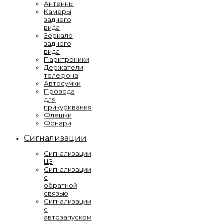
Антенны
Камеры
заднего
вида
Зеркало
заднего
вида
Парктроники
Держатели
телефона
Автосумки
Провода
для
прикуривания
Флешки
Фонари
Сигнализации
Сигнализации
ЦЗ
Сигнализации
с
обратной
связью
Сигнализации
с
автозапуском