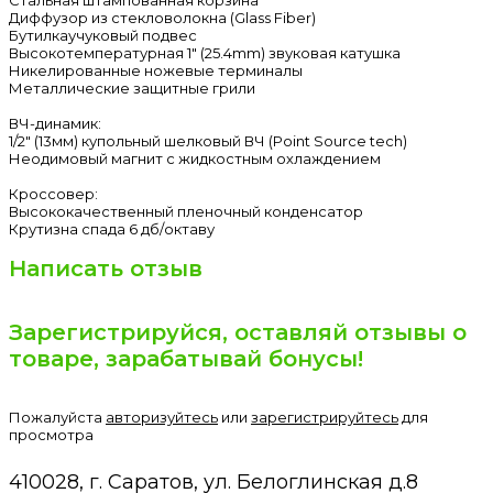
Диффузор из стекловолокна (Glass Fiber)
Бутилкаучуковый подвес
Высокотемпературная 1″ (25.4mm) звуковая катушка
Никелированные ножевые терминалы
Металлические защитные грили
ВЧ-динамик:
1/2″ (13мм) купольный шелковый ВЧ (Point Source tech)
Неодимовый магнит с жидкостным охлаждением
Кроссовер:
Высококачественный пленочный конденсатор
Крутизна спада 6 дб/октаву
Написать отзыв
Зарегистрируйся, оставляй отзывы о
товаре, зарабатывай бонусы!
Пожалуйста
авторизуйтесь
или
зарегистрируйтесь
для
просмотра
410028, г. Саратов, ул. Белоглинская д.8