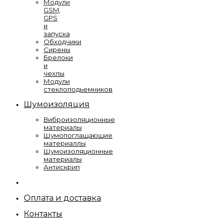
Модули
GSM,
GPS
и
запуска
Обходчики
Сирены
Брелоки
и
чехлы
Модули
стеклоподьемников
Шумоизоляция
Виброизоляционные
материалы
Шумопоглащающие
материаллы
Шумоизоляционные
материалы
Антискрип
Оплата и доставка
Контакты