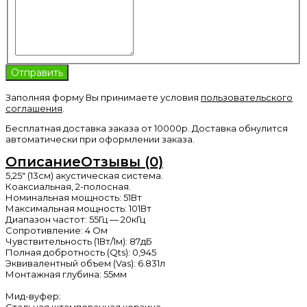
Заполняя форму Вы принимаете условия
пользовательского
соглашения
.
Бесплатная доставка заказа от 10000р. Доставка обнулится
автоматически при оформлении заказа.
Описание
Отзывы (0)
5,25″ (13см) акустическая система.
Коаксиальная, 2-полосная.
Номинальная мощность: 51Вт
Максимальная мощность: 101Вт
Диапазон частот: 55Гц — 20кГц
Сопротивление: 4 Ом
Чувствительность (1Вт/1м): 87дБ
Полная добротность (Qts): 0,945
Эквивалентный объем (Vas): 6.831л
Монтажная глубина: 55мм
Мид-вуфер:
Стальная штампованная корзина