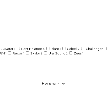
Avatar
Best Balance
Blam
Calcell
Challenger
1
4
1
2
1
RM
Recoil
Skylor
Ural Sound
Zeus
1
1
5
2
1
Нет в наличии