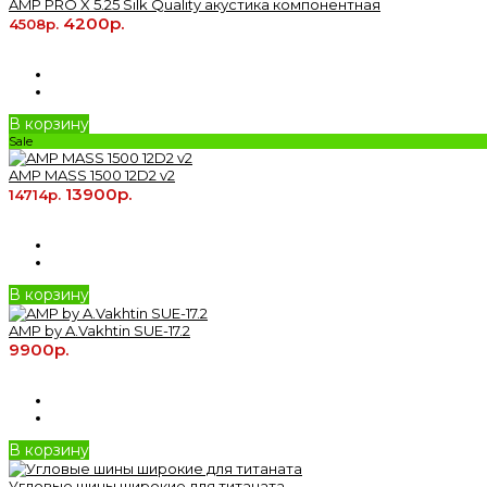
AMP PRO X 5.25 Silk Quality акустика компонентная
4200р.
4508р.
В корзину
Sale
AMP MASS 1500 12D2 v2
13900р.
14714р.
В корзину
AMP by A.Vakhtin SUE-17.2
9900р.
В корзину
Угловые шины широкие для титаната