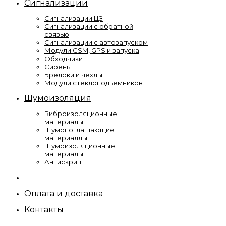
Сигнализации
Сигнализации ЦЗ
Сигнализации с обратной
связью
Сигнализации с автозапуском
Модули GSM, GPS и запуска
Обходчики
Сирены
Брелоки и чехлы
Модули стеклоподьемников
Шумоизоляция
Виброизоляционные
материалы
Шумопоглащающие
материаллы
Шумоизоляционные
материалы
Антискрип
Оплата и доставка
Контакты