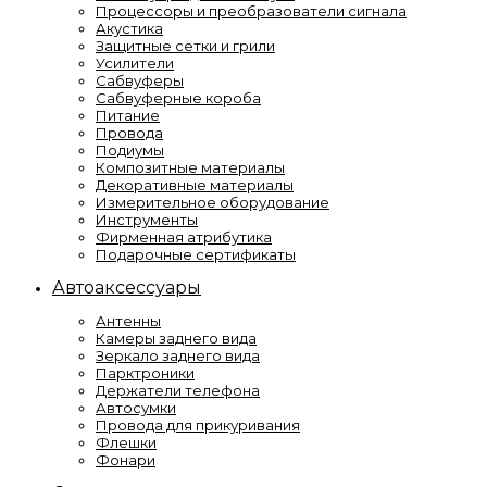
Процессоры и преобразователи сигнала
Акустика
Защитные сетки и грили
Усилители
Сабвуферы
Сабвуферные короба
Питание
Провода
Подиумы
Композитные материалы
Декоративные материалы
Измерительное оборудование
Инструменты
Фирменная атрибутика
Подарочные сертификаты
Автоаксессуары
Антенны
Камеры заднего вида
Зеркало заднего вида
Парктроники
Держатели телефона
Автосумки
Провода для прикуривания
Флешки
Фонари