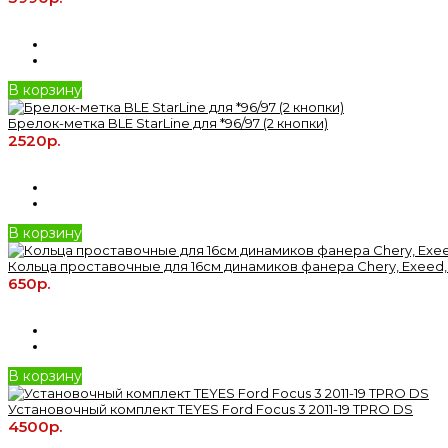
В корзину
Брелок-метка BLE StarLine для *96/97 (2 кнопки)
2520р.
В корзину
Кольца проставочные для 16см динамиков фанера Chery, Exeed,
650р.
В корзину
Установочный комплект TEYES Ford Focus 3 2011-19 TPRO DS
4500р.