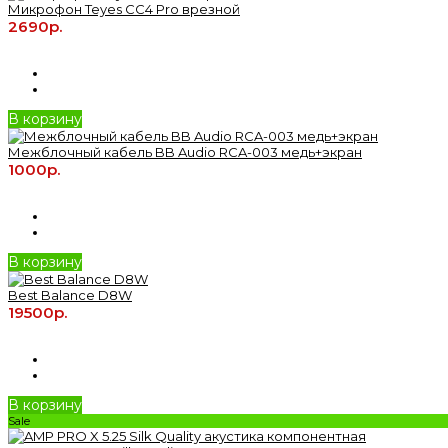
Микрофон Teyes CC4 Pro врезной
2690р.
В корзину
Межблочный кабель BB Audio RCA-003 медь+экран
1000р.
В корзину
Best Balance D8W
19500р.
В корзину
Sale