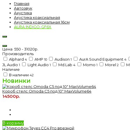
Главная
Автозвук
Акустика
Акустика коаксиальная
Акустика коаксиальная 16см
AURA INDIGO-GF6X
Цена
550
-
31020
р.
Производитель
Alphard
AMP
Audison
AurA Sound Equipment
4
10
1
4
JL Audio
Light Audio
Md.Lab
Momo
Morel
M
1
1
4
1
2
Наличие
В наличии
42
Новинки
Короб стелс Omoda C5 под 10" MaxVolume64
14500р.
В корзину