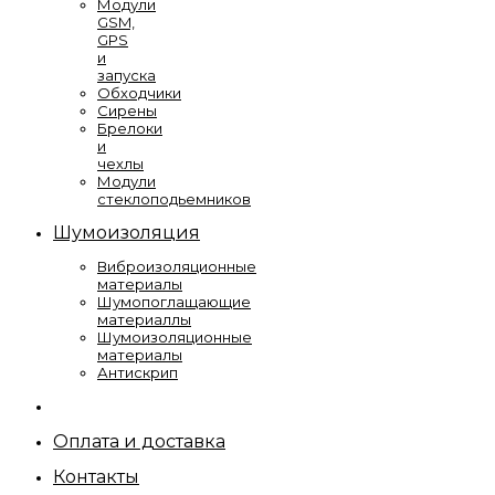
Модули
GSM,
GPS
и
запуска
Обходчики
Сирены
Брелоки
и
чехлы
Модули
стеклоподьемников
Шумоизоляция
Виброизоляционные
материалы
Шумопоглащающие
материаллы
Шумоизоляционные
материалы
Антискрип
Оплата и доставка
Контакты