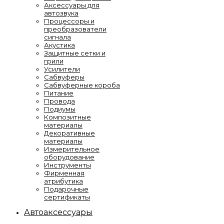
Аксессуары для
автозвука
Процессоры и
преобразователи
сигнала
Акустика
Защитные сетки и
грили
Усилители
Сабвуферы
Сабвуферные короба
Питание
Провода
Подиумы
Композитные
материалы
Декоративные
материалы
Измерительное
оборудование
Инструменты
Фирменная
атрибутика
Подарочные
сертификаты
Автоаксессуары