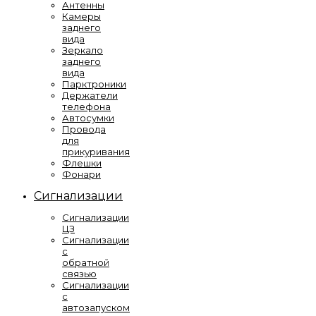
Антенны
Камеры
заднего
вида
Зеркало
заднего
вида
Парктроники
Держатели
телефона
Автосумки
Провода
для
прикуривания
Флешки
Фонари
Сигнализации
Сигнализации
ЦЗ
Сигнализации
с
обратной
связью
Сигнализации
с
автозапуском