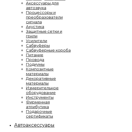
Аксессуары для
автозвука
Процессоры и
преобразователи
сигнала
Акустика
Защитные сетки и
грили
Усилители
Сабвуферы
Сабвуферные короба
Питание
Провода
Подиумы
Композитные
материалы
Декоративные
материалы
Измерительное
оборудование
Инструменты
Фирменная
атрибутика
Подарочные
сертификаты
Автоаксессуары