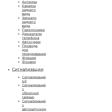
Антенны
Камеры
заднего
вида
Зеркало
заднего
вида
Парктроники
Держатели
телефона
Автосумки
Провода
для
прикуривания
Флешки
Фонари
Сигнализации
Сигнализации
ЦЗ
Сигнализации
с
обратной
связью
Сигнализации
с
автозапуском