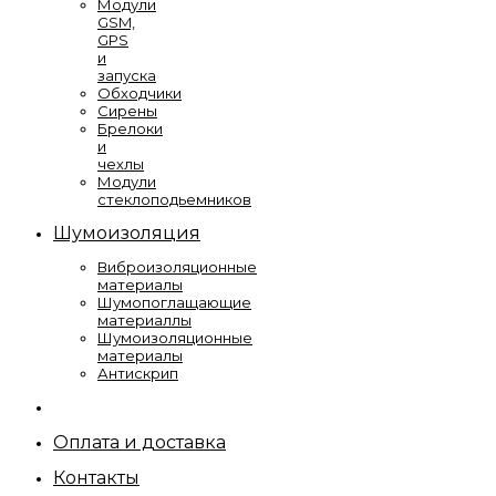
Модули
GSM,
GPS
и
запуска
Обходчики
Сирены
Брелоки
и
чехлы
Модули
стеклоподьемников
Шумоизоляция
Виброизоляционные
материалы
Шумопоглащающие
материаллы
Шумоизоляционные
материалы
Антискрип
Оплата и доставка
Контакты