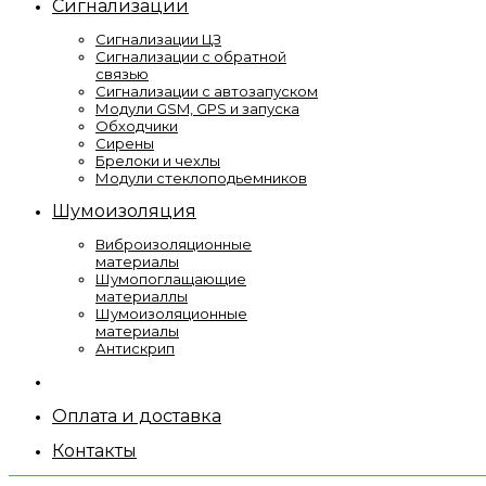
Сигнализации
Сигнализации ЦЗ
Сигнализации с обратной
связью
Сигнализации с автозапуском
Модули GSM, GPS и запуска
Обходчики
Сирены
Брелоки и чехлы
Модули стеклоподьемников
Шумоизоляция
Виброизоляционные
материалы
Шумопоглащающие
материаллы
Шумоизоляционные
материалы
Антискрип
Оплата и доставка
Контакты