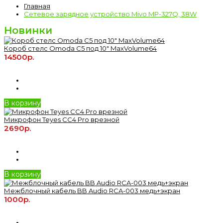
Главная
Сетевое зарядное устройство Mivo MP-327Q, 38W
Новинки
Короб стелс Omoda C5 под 10" MaxVolume64
14500р.
В корзину
Микрофон Teyes CC4 Pro врезной
2690р.
В корзину
Межблочный кабель BB Audio RCA-003 медь+экран
1000р.