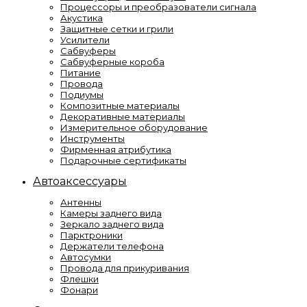
Процессоры и преобразователи сигнала
Акустика
Защитные сетки и грили
Усилители
Сабвуферы
Сабвуферные короба
Питание
Провода
Подиумы
Композитные материалы
Декоративные материалы
Измерительное оборудование
Инструменты
Фирменная атрибутика
Подарочные сертификаты
Автоаксессуары
Антенны
Камеры заднего вида
Зеркало заднего вида
Парктроники
Держатели телефона
Автосумки
Провода для прикуривания
Флешки
Фонари