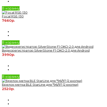
В корзину
Focal RSE-130
7660р.
В корзину
Видеорегистратор SilverStone F1 OKO-2.0 для Android
3990р.
В корзину
Брелок-метка BLE StarLine для *96/97 (2 кнопки)
2520р.