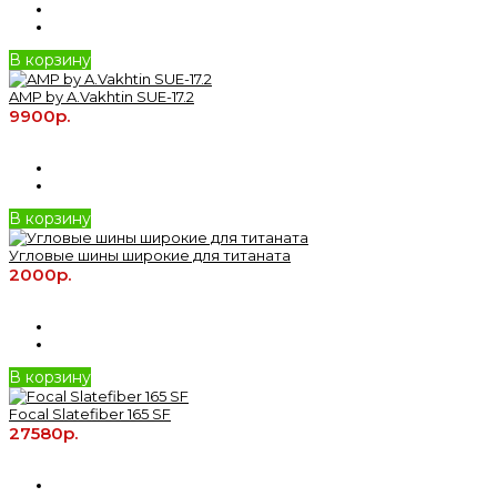
В корзину
AMP by A.Vakhtin SUE-17.2
9900р.
В корзину
Угловые шины широкие для титаната
2000р.
В корзину
Focal Slatefiber 165 SF
27580р.