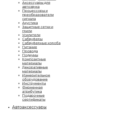
Аксессуары для
автозвука
Процессоры и
преобразователи
сигнала
Акустика
Защитные сетки и
грили
Усилители
Сабвуферы
Сабвуферные короба
Питание
Провода
Подиумы
Композитные
материалы
Декоративные
материалы
Измерительное
оборудование
Инструменты
Фирменная
атрибутика
Подарочные
сертификаты
Автоаксессуары