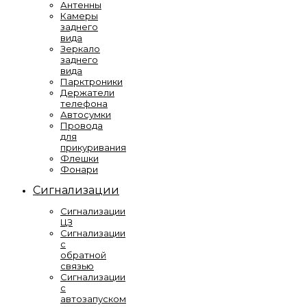
Антенны
Камеры
заднего
вида
Зеркало
заднего
вида
Парктроники
Держатели
телефона
Автосумки
Провода
для
прикуривания
Флешки
Фонари
Сигнализации
Сигнализации
ЦЗ
Сигнализации
с
обратной
связью
Сигнализации
с
автозапуском