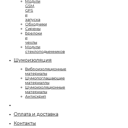
Модули
GSM,
GPS
и
запуска
Обходчики
Сирены
Брелоки
и
чехлы
Модули
стеклоподьемников
Шумоизоляция
Виброизоляционные
материалы
Шумопоглащающие
материаллы
Шумоизоляционные
материалы
Антискрип
Оплата и доставка
Контакты