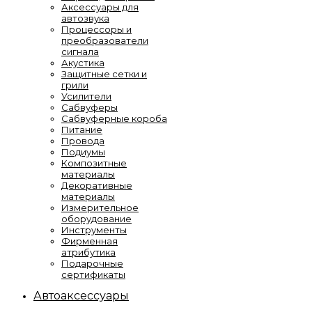
Аксессуары для
автозвука
Процессоры и
преобразователи
сигнала
Акустика
Защитные сетки и
грили
Усилители
Сабвуферы
Сабвуферные короба
Питание
Провода
Подиумы
Композитные
материалы
Декоративные
материалы
Измерительное
оборудование
Инструменты
Фирменная
атрибутика
Подарочные
сертификаты
Автоаксессуары