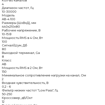
Кол-во каналов
4
Диапазон частот, Гц
10-30000
Модель
AB-4.100
Размеры (ШхВхД), мм
440x210x80
Рабочее напряжение, В
10-15 В
Мощность RMS в 4 Ом, Вт
100
Сигнал/Шум, Дб
80
Выходной терминал, Ga
8
Класс
AB
Мощность RMS в 2 Ом, Вт
150
Минимальное сопротивление нагрузки на канал, Ом
2
Входная чувствительность, В
0,2 - 6
Фильтр низких частот "Low Pass", Гц
50-250
Кроссовер, дБ/Окт
12