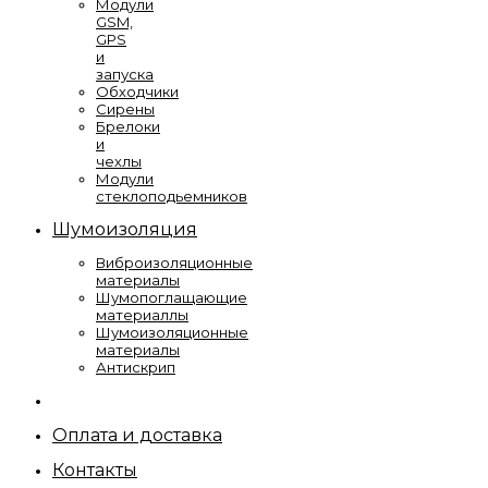
Модули
GSM,
GPS
и
запуска
Обходчики
Сирены
Брелоки
и
чехлы
Модули
стеклоподьемников
Шумоизоляция
Виброизоляционные
материалы
Шумопоглащающие
материаллы
Шумоизоляционные
материалы
Антискрип
Оплата и доставка
Контакты