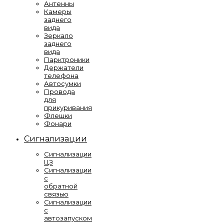
Антенны
Камеры
заднего
вида
Зеркало
заднего
вида
Парктроники
Держатели
телефона
Автосумки
Провода
для
прикуривания
Флешки
Фонари
Сигнализации
Сигнализации
ЦЗ
Сигнализации
с
обратной
связью
Сигнализации
с
автозапуском