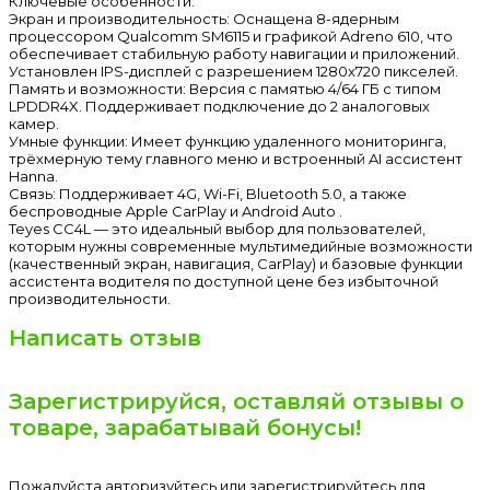
Ключевые особенности:
Экран и производительность: Оснащена 8-ядерным
процессором Qualcomm SM6115 и графикой Adreno 610, что
обеспечивает стабильную работу навигации и приложений.
Установлен IPS-дисплей с разрешением 1280x720 пикселей.
Память и возможности: Версия с памятью 4/64 ГБ с типом
LPDDR4X. Поддерживает подключение до 2 аналоговых
камер.
Умные функции: Имеет функцию удаленного мониторинга,
трёхмерную тему главного меню и встроенный AI ассистент
Hanna.
Связь: Поддерживает 4G, Wi-Fi, Bluetooth 5.0, а также
беспроводные Apple CarPlay и Android Auto .
Teyes CC4L — это идеальный выбор для пользователей,
которым нужны современные мультимедийные возможности
(качественный экран, навигация, CarPlay) и базовые функции
ассистента водителя по доступной цене без избыточной
производительности.
Написать отзыв
Зарегистрируйся, оставляй отзывы о
товаре, зарабатывай бонусы!
Пожалуйста
авторизуйтесь
или
зарегистрируйтесь
для