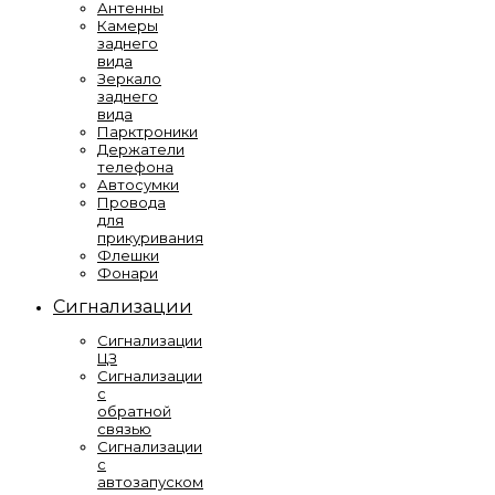
Антенны
Камеры
заднего
вида
Зеркало
заднего
вида
Парктроники
Держатели
телефона
Автосумки
Провода
для
прикуривания
Флешки
Фонари
Сигнализации
Сигнализации
ЦЗ
Сигнализации
с
обратной
связью
Сигнализации
с
автозапуском