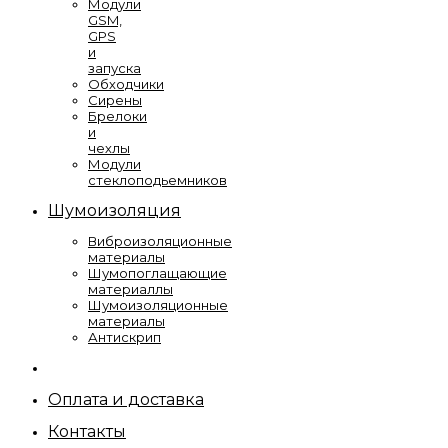
Модули
GSM,
GPS
и
запуска
Обходчики
Сирены
Брелоки
и
чехлы
Модули
стеклоподьемников
Шумоизоляция
Виброизоляционные
материалы
Шумопоглащающие
материаллы
Шумоизоляционные
материалы
Антискрип
Оплата и доставка
Контакты