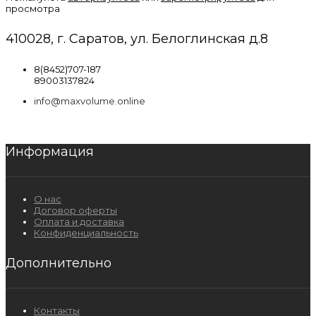
просмотра
410028, г. Саратов, ул. Белоглинская д.8
8(8452)707-187
89003137824
info@maxvolume.online
Информация
О нас
Договор оферты
Оплата и доставка
Конфиденциальность
Дополнительно
Контакты