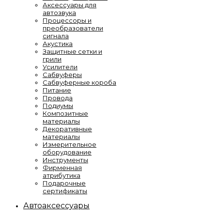
Аксессуары для
автозвука
Процессоры и
преобразователи
сигнала
Акустика
Защитные сетки и
грили
Усилители
Сабвуферы
Сабвуферные короба
Питание
Провода
Подиумы
Композитные
материалы
Декоративные
материалы
Измерительное
оборудование
Инструменты
Фирменная
атрибутика
Подарочные
сертификаты
Автоаксессуары