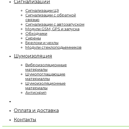
Сигнализации
Сигнализации ЦЗ
Сигнализации с обратной
связью
Сигнализации с автозапуском
Модули GSM, GPS и запуска
Обходчики
Сирены
Брелоки и чехлы
Модули стеклоподьемников
Шумоизоляция
Виброизоляционные
материалы
Шумопоглащающие
материаллы
Шумоизоляционные
материалы
Антискрип
Оплата и доставка
Контакты