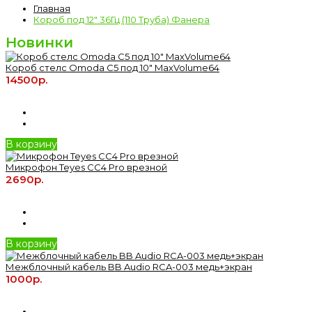
Главная
Короб под 12" 36Гц (110 Труба) Фанера
Новинки
Короб стелс Omoda C5 под 10" MaxVolume64
14500р.
В корзину
Микрофон Teyes CC4 Pro врезной
2690р.
В корзину
Межблочный кабель BB Audio RCA-003 медь+экран
1000р.