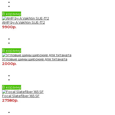
В корзину
AMP by A.Vakhtin SUE-17.2
9900р.
В корзину
Угловые шины широкие для титаната
2000р.
В корзину
Focal Slatefiber 165 SF
27580р.