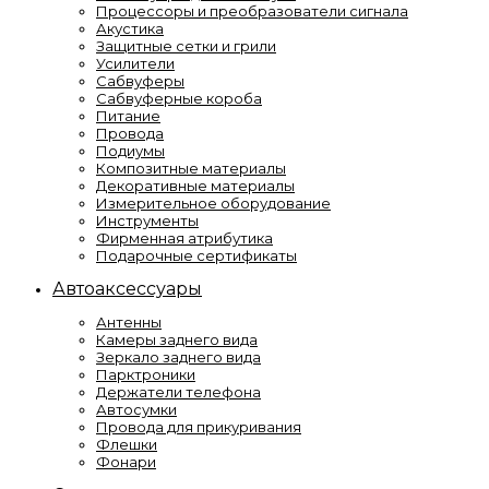
Процессоры и преобразователи сигнала
Акустика
Защитные сетки и грили
Усилители
Сабвуферы
Сабвуферные короба
Питание
Провода
Подиумы
Композитные материалы
Декоративные материалы
Измерительное оборудование
Инструменты
Фирменная атрибутика
Подарочные сертификаты
Автоаксессуары
Антенны
Камеры заднего вида
Зеркало заднего вида
Парктроники
Держатели телефона
Автосумки
Провода для прикуривания
Флешки
Фонари