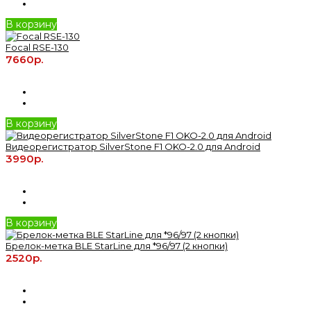
В корзину
Focal RSE-130
7660р.
В корзину
Видеорегистратор SilverStone F1 OKO-2.0 для Android
3990р.
В корзину
Брелок-метка BLE StarLine для *96/97 (2 кнопки)
2520р.