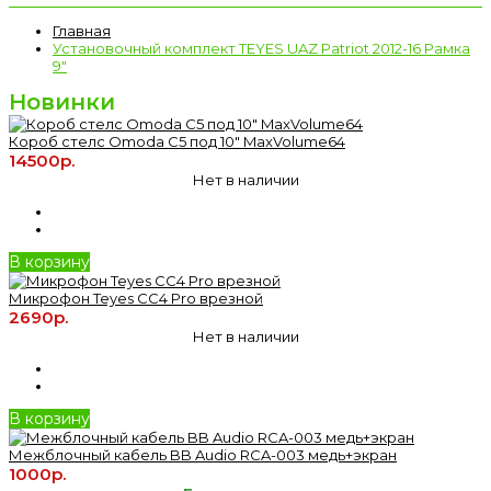
Главная
Установочный комплект TEYES UAZ Patriot 2012-16 Рамка
9"
Новинки
Короб стелс Omoda C5 под 10" MaxVolume64
14500р.
Нет в наличии
В корзину
Микрофон Teyes CC4 Pro врезной
2690р.
Нет в наличии
В корзину
Межблочный кабель BB Audio RCA-003 медь+экран
1000р.