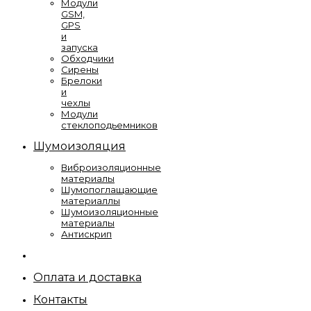
Модули
GSM,
GPS
и
запуска
Обходчики
Сирены
Брелоки
и
чехлы
Модули
стеклоподьемников
Шумоизоляция
Виброизоляционные
материалы
Шумопоглащающие
материаллы
Шумоизоляционные
материалы
Антискрип
Оплата и доставка
Контакты