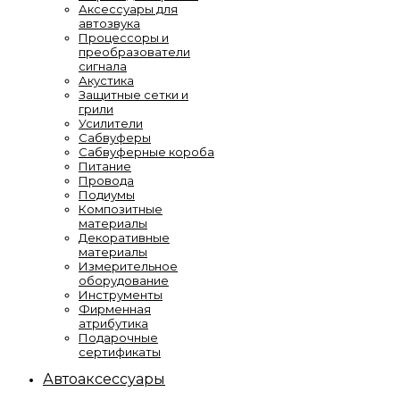
Аксессуары для
автозвука
Процессоры и
преобразователи
сигнала
Акустика
Защитные сетки и
грили
Усилители
Сабвуферы
Сабвуферные короба
Питание
Провода
Подиумы
Композитные
материалы
Декоративные
материалы
Измерительное
оборудование
Инструменты
Фирменная
атрибутика
Подарочные
сертификаты
Автоаксессуары