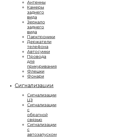
Антенны
Камеры
заднего
вида
Зеркало
заднего
вида
Парктроники
Держатели
телефона
Автосумки
Провода
для
прикуривания
Флешки
Фонари
Сигнализации
Сигнализации
ЦЗ
Сигнализации
с
обратной
связью
Сигнализации
с
автозапуском