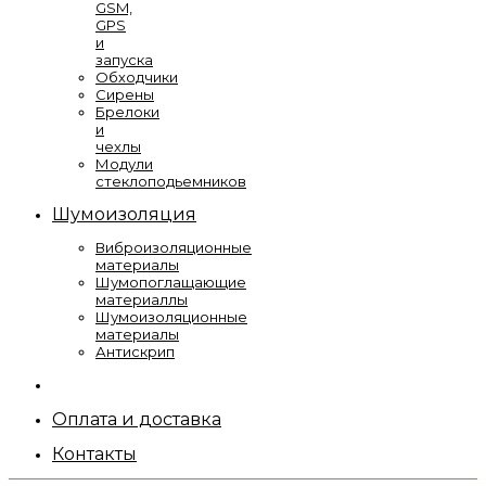
GSM,
GPS
и
запуска
Обходчики
Сирены
Брелоки
и
чехлы
Модули
стеклоподьемников
Шумоизоляция
Виброизоляционные
материалы
Шумопоглащающие
материаллы
Шумоизоляционные
материалы
Антискрип
Оплата и доставка
Контакты