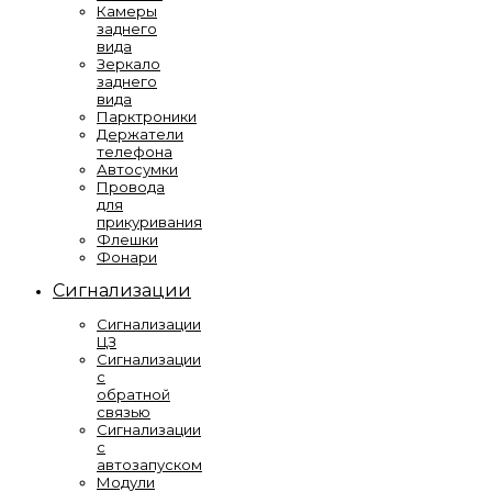
Камеры
заднего
вида
Зеркало
заднего
вида
Парктроники
Держатели
телефона
Автосумки
Провода
для
прикуривания
Флешки
Фонари
Сигнализации
Сигнализации
ЦЗ
Сигнализации
с
обратной
связью
Сигнализации
с
автозапуском
Модули