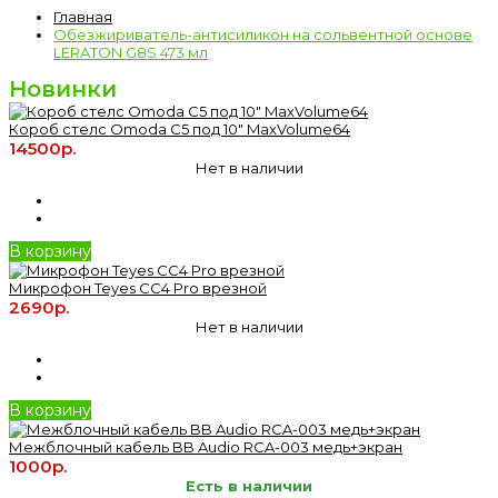
Главная
Обезжириватель-антисиликон на сольвентной основе
LERATON G8S 473 мл
Новинки
Короб стелс Omoda C5 под 10" MaxVolume64
14500р.
Нет в наличии
В корзину
Микрофон Teyes CC4 Pro врезной
2690р.
Нет в наличии
В корзину
Межблочный кабель BB Audio RCA-003 медь+экран
1000р.
Есть в наличии