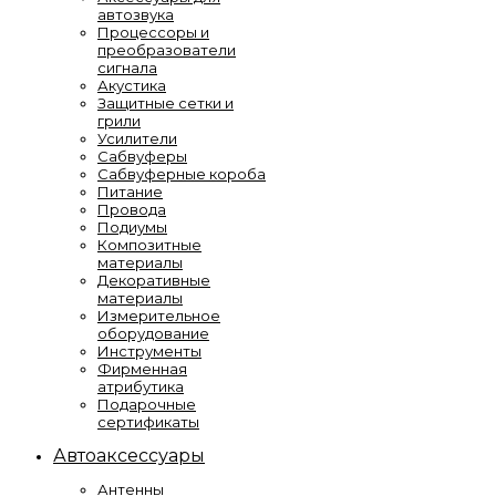
автозвука
Процессоры и
преобразователи
сигнала
Акустика
Защитные сетки и
грили
Усилители
Сабвуферы
Сабвуферные короба
Питание
Провода
Подиумы
Композитные
материалы
Декоративные
материалы
Измерительное
оборудование
Инструменты
Фирменная
атрибутика
Подарочные
сертификаты
Автоаксессуары
Антенны