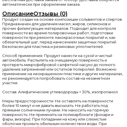
автоматически при оформлении заказа.
Описание
Отзывы (0)
Продукт создан на основе композиции сольвентов и спиртов.
Предназначен для удаления масел, жиров, силиконов и
прочих филингующих материалов. Подходит для контроля
поверхности во время полировочных работ, подготовки
поверхности при ремонте лакокрасочных покрытий и, как
обязательный шаг, перед нанесением защитных покрытий.
Безопасен для пластика и резиновых уплотнителей.
Способ применения: Продукт нанести на сухой и чистый
автомобиль. Распылить на очищаемую поверхность и
протереть микрофибровой салфеткой насухо до полного
удаления загрязнений или остатков полиролей. Возможно
применение на неокрашенном пластике и других материалах,
но рекомендуется попробовать состав на незаметном
участке.
Состав: Алифатические углеводороды > 30%, изопропанол.
Меры предосторожности: Не оставлять на поверхности
более 10 минут и не давать высыхать. Не работать под
прямыми солнечными лучами. Не наносить на горячую
поверхность. Не применять на поликарбонате (фонари и
фары, визоры). При попадании на кожу или слизистые
оболочки промыть обильным количеством воды. При