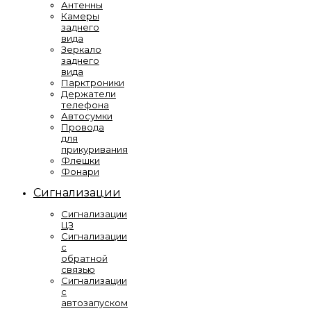
Антенны
Камеры
заднего
вида
Зеркало
заднего
вида
Парктроники
Держатели
телефона
Автосумки
Провода
для
прикуривания
Флешки
Фонари
Сигнализации
Сигнализации
ЦЗ
Сигнализации
с
обратной
связью
Сигнализации
с
автозапуском