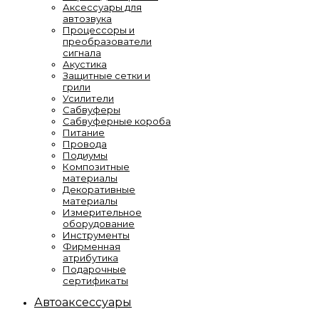
Аксессуары для
автозвука
Процессоры и
преобразователи
сигнала
Акустика
Защитные сетки и
грили
Усилители
Сабвуферы
Сабвуферные короба
Питание
Провода
Подиумы
Композитные
материалы
Декоративные
материалы
Измерительное
оборудование
Инструменты
Фирменная
атрибутика
Подарочные
сертификаты
Автоаксессуары