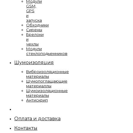
Модули
GSM,
GPS
и
запуска
Обходчики
Сирены
Брелоки
и
чехлы
Модули
стеклоподьемников
Шумоизоляция
Виброизоляционные
материалы
Шумопоглащающие
материаллы
Шумоизоляционные
материалы
Антискрип
Оплата и доставка
Контакты