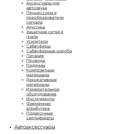
Аксессуары для
автозвука
Процессоры и
преобразователи
сигнала
Акустика
Защитные сетки и
грили
Усилители
Сабвуферы
Сабвуферные короба
Питание
Провода
Подиумы
Композитные
материалы
Декоративные
материалы
Измерительное
оборудование
Инструменты
Фирменная
атрибутика
Подарочные
сертификаты
Автоаксессуары