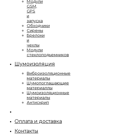
Модули
GSM,
GPS
и
запуска
Обходчики
Сирены
Брелоки
и
чехлы
Модули
стеклоподьемников
Шумоизоляция
Виброизоляционные
материалы
Шумопоглащающие
материаллы
Шумоизоляционные
материалы
Антискрип
Оплата и доставка
Контакты