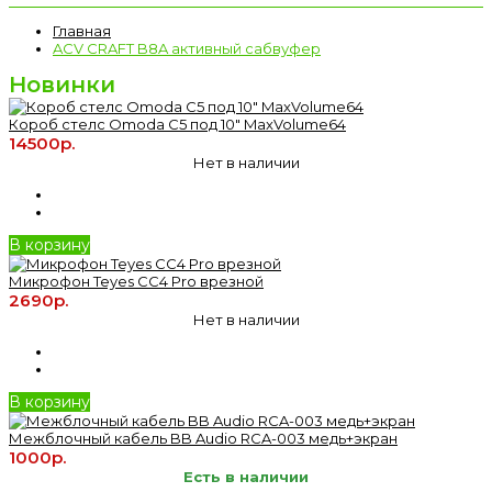
Главная
ACV CRAFT B8A активный сабвуфер
Новинки
Короб стелс Omoda C5 под 10" MaxVolume64
14500р.
Нет в наличии
В корзину
Микрофон Teyes CC4 Pro врезной
2690р.
Нет в наличии
В корзину
Межблочный кабель BB Audio RCA-003 медь+экран
1000р.
Есть в наличии