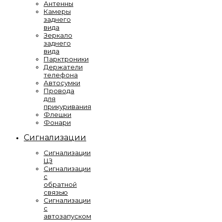
Антенны
Камеры
заднего
вида
Зеркало
заднего
вида
Парктроники
Держатели
телефона
Автосумки
Провода
для
прикуривания
Флешки
Фонари
Сигнализации
Сигнализации
ЦЗ
Сигнализации
с
обратной
связью
Сигнализации
с
автозапуском