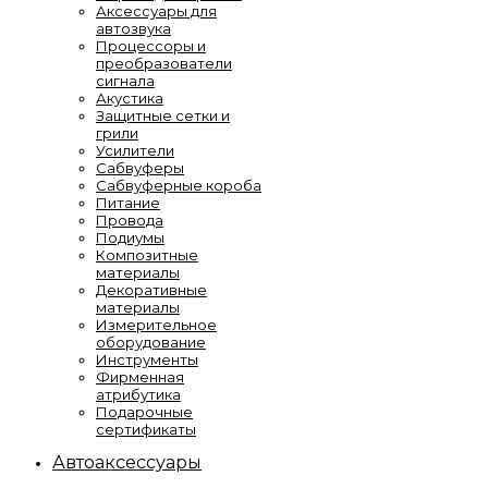
Аксессуары для
автозвука
Процессоры и
преобразователи
сигнала
Акустика
Защитные сетки и
грили
Усилители
Сабвуферы
Сабвуферные короба
Питание
Провода
Подиумы
Композитные
материалы
Декоративные
материалы
Измерительное
оборудование
Инструменты
Фирменная
атрибутика
Подарочные
сертификаты
Автоаксессуары