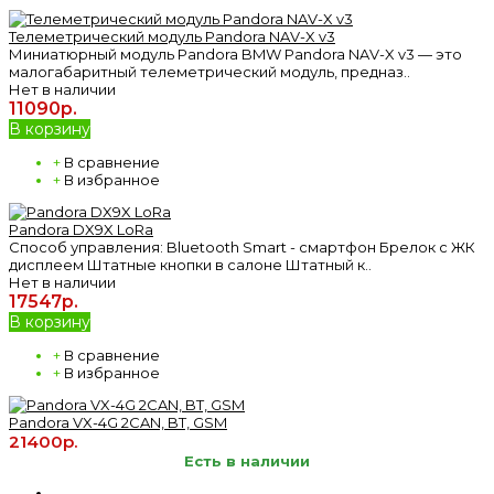
Телеметрический модуль Pandora NAV-X v3
Миниатюрный модуль Pandora BMW Pandora NAV-X v3 — это
малогабаритный телеметрический модуль, предназ..
Нет в наличии
11090р.
В корзину
+
В сравнение
+
В избранное
Pandora DX9X LoRa
Способ управления: Bluetooth Smart - смартфон Брелок с ЖК
дисплеем Штатные кнопки в салоне Штатный к..
Нет в наличии
17547р.
В корзину
+
В сравнение
+
В избранное
Pandora VX-4G 2CAN, BT, GSM
21400р.
Есть в наличии