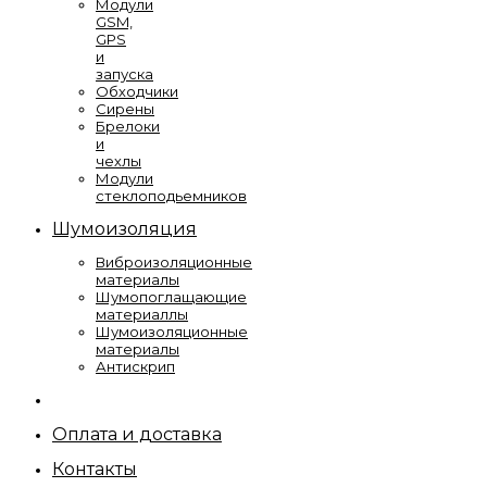
Модули
GSM,
GPS
и
запуска
Обходчики
Сирены
Брелоки
и
чехлы
Модули
стеклоподьемников
Шумоизоляция
Виброизоляционные
материалы
Шумопоглащающие
материаллы
Шумоизоляционные
материалы
Антискрип
Оплата и доставка
Контакты