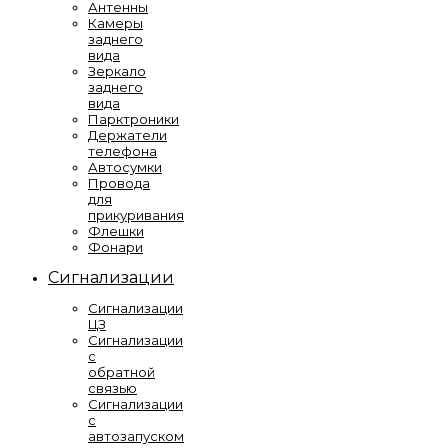
Антенны
Камеры
заднего
вида
Зеркало
заднего
вида
Парктроники
Держатели
телефона
Автосумки
Провода
для
прикуривания
Флешки
Фонари
Сигнализации
Сигнализации
ЦЗ
Сигнализации
с
обратной
связью
Сигнализации
с
автозапуском