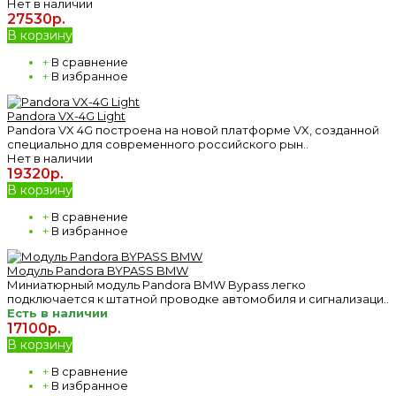
Нет в наличии
27530р.
В корзину
+
В сравнение
+
В избранное
Pandora VX-4G Light
Pandora VX 4G построена на новой платформе VX, созданной
специально для современного российского рын..
Нет в наличии
19320р.
В корзину
+
В сравнение
+
В избранное
Модуль Pandora BYPASS BMW
Миниатюрный модуль Pandora BMW Bypass легко
подключается к штатной проводке автомобиля и сигнализаци..
Есть в наличии
17100р.
В корзину
+
В сравнение
+
В избранное