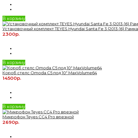
В корзину
Установочный комплект TEYES Hyundai Santa Fe 3 (2013-16) Рамка 
2300р.
В корзину
Короб стелс Omoda C5 под 10" MaxVolume64
14500р.
В корзину
Микрофон Teyes CC4 Pro врезной
2690р.