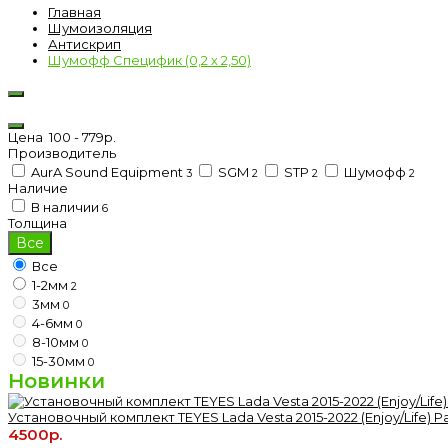
Главная
Шумоизоляция
Антискрип
Шумофф Специфик (0,2 х 2,50)
Цена
100
-
779
р.
Производитель
AurA Sound Equipment
SGM
STP
Шумофф
3
2
2
2
Наличие
В наличии
6
Толщина
Все
Все
1-2мм
2
3мм
0
4-6мм
0
8-10мм
0
15-30мм
0
Новинки
Установочный комплект TEYES Lada Vesta 2015-2022 (Enjoy/Life) Р
4500р.