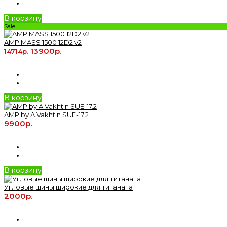
В корзину
Sale
AMP MASS 1500 12D2 v2
13900р.
14714р.
В корзину
AMP by A.Vakhtin SUE-17.2
9900р.
В корзину
Угловые шины широкие для титаната
2000р.