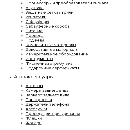
Процессоры и преобразователи сигнала
Акустика
Защитные сетки и грили
Усилители
Сабвуферы
Сабвуферные короба
Питание
Провода
Подиумы
Композитные материалы
Декоративные материалы
Измерительное оборудование
Инструменты
Фирменная атрибутика
Подарочные сертификаты
Автоаксессуары
Антенны
Камеры заднего вида
Зеркало заднего вида
Парктроники
Держатели телефона
Автосумки
Провода для прикуривания
Флешки
Фонари