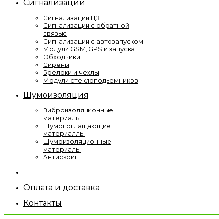
Сигнализации
Сигнализации ЦЗ
Сигнализации с обратной
связью
Сигнализации с автозапуском
Модули GSM, GPS и запуска
Обходчики
Сирены
Брелоки и чехлы
Модули стеклоподьемников
Шумоизоляция
Виброизоляционные
материалы
Шумопоглащающие
материаллы
Шумоизоляционные
материалы
Антискрип
Оплата и доставка
Контакты