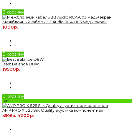
В корзину
Межблочный кабель BB Audio RCA-003 медь+экран
1000р.
В корзину
Best Balance D8W
19500р.
В корзину
Sale
AMP PRO X 5.25 Silk Quality акустика компонентная
4200р.
4508р.