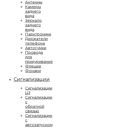
Антенны
Камеры
заднего
вида
Зеркало
заднего
вида
Парктроники
Держатели
телефона
Автосумки
Провода
для
прикуривания
Флешки
Фонари
Сигнализации
Сигнализации
ЦЗ
Сигнализации
с
обратной
связью
Сигнализации
с
автозапуском