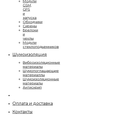
Модули
GSM,
GPS
и
запуска
Обходчики
Сирены
Брелоки
и
чехлы
Модули
стеклоподьемников
Шумоизоляция
Виброизоляционные
материалы
Шумопоглащающие
материаллы
Шумоизоляционные
материалы
Антискрип
Оплата и доставка
Контакты