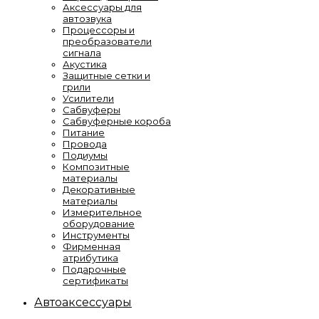
Аксессуары для
автозвука
Процессоры и
преобразователи
сигнала
Акустика
Защитные сетки и
грили
Усилители
Сабвуферы
Сабвуферные короба
Питание
Провода
Подиумы
Композитные
материалы
Декоративные
материалы
Измерительное
оборудование
Инструменты
Фирменная
атрибутика
Подарочные
сертификаты
Автоаксессуары