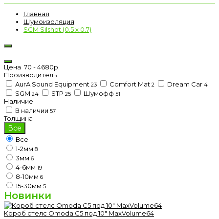
Главная
Шумоизоляция
SGM Silshot (0.5 х 0.7)
Цена
70
-
4680
р.
Производитель
AurA Sound Equipment
Comfort Mat
Dream Car
23
2
4
SGM
STP
Шумофф
24
25
51
Наличие
В наличии
57
Толщина
Все
Все
1-2мм
8
3мм
6
4-6мм
19
8-10мм
6
15-30мм
5
Новинки
Короб стелс Omoda C5 под 10" MaxVolume64